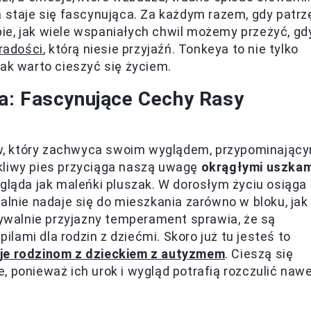
a staje się fascynująca. Za każdym razem, gdy patrz
ie, jak wiele wspaniałych chwil możemy przeżyć, gd
 radości
, którą niesie przyjaźń. Tonkeya to nie tylko
jak warto cieszyć się życiem.
a: Fascynujące Cechy Rasy
w, który zachwyca swoim wyglądem, przypominając
kliwy pies przyciąga naszą uwagę
okrągłymi uszkam
ygląda jak maleńki pluszak. W dorosłym życiu osiąga
alnie nadaje się do mieszkania zarówno w bloku, jak 
walnie przyjazny temperament sprawia, że są
ami dla rodzin z dziećmi. Skoro już tu jesteś to
uje rodzinom z dzieckiem z autyzmem
. Cieszą się
, ponieważ ich urok i wygląd potrafią rozczulić naw