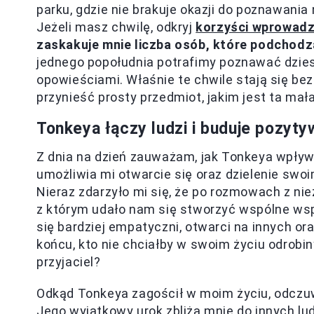
parku, gdzie nie brakuje okazji do poznawania
Jeżeli masz chwilę, odkryj
korzyści wprowadz
zaskakuje mnie liczba osób, które podchodz
jednego popołudnia potrafimy poznawać dziesi
opowieściami. Właśnie te chwile stają się be
przynieść prosty przedmiot, jakim jest ta ma
Tonkeya łączy ludzi i buduje pozyty
Z dnia na dzień zauważam, jak Tonkeya wpływ
umożliwia mi otwarcie się oraz dzielenie swo
Nieraz zdarzyło mi się, że po rozmowach z 
z którym udało nam się stworzyć wspólne ws
się bardziej empatyczni, otwarci na innych o
końcu, kto nie chciałby w swoim życiu odrobin
przyjaciel?
Odkąd Tonkeya zagościł w moim życiu, odczuw
Jego wyjątkowy urok zbliża mnie do innych lud