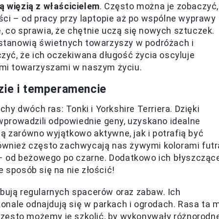
ą więzią z właścicielem
. Często można je zobaczyć,
i – od pracy przy laptopie aż po wspólne wyprawy
, co sprawia, że chętnie uczą się nowych sztuczek.
i stanowią świetnych towarzyszy w podróżach i
yć, że ich oczekiwana długość życia oscyluje
łymi towarzyszami w naszym życiu.
zie i temperamencie
y dwóch ras: Tonki i Yorkshire Terriera. Dzięki
prowadzili odpowiednie geny, uzyskano idealne
są zarówno wyjątkowo aktywne, jak i potrafią być
ównież często zachwycają nas żywymi kolorami futr
– od beżowego po czarne. Dodatkowo ich błyszcząc
e sposób się na nie złościć!
ebują regularnych spacerów oraz zabaw. Ich
onale odnajdują się w parkach i ogrodach. Rasa ta 
 często możemy je szkolić, by wykonywały różnorodn