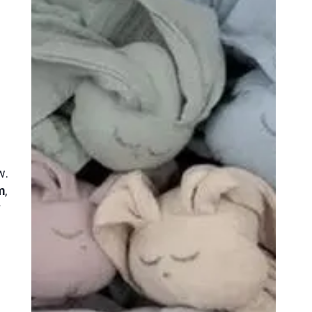
.
u
w.
m
,
y