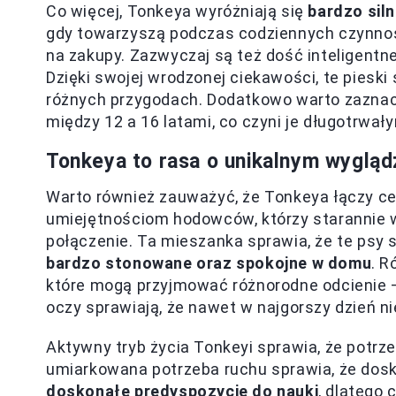
Co więcej, Tonkeya wyróżniają się
bardzo siln
gdy towarzyszą podczas codziennych czynnośc
na zakupy. Zazwyczaj są też dość inteligentne
Dzięki swojej wrodzonej ciekawości, te piesk
różnych przygodach. Dodatkowo warto zaznacz
między 12 a 16 latami, co czyni je długotrwa
Tonkeya to rasa o unikalnym wygląd
Warto również zauważyć, że Tonkeya łączy cech
umiejętnościom hodowców, którzy starannie w
połączenie. Ta mieszanka sprawia, że te psy 
bardzo stonowane oraz spokojne w domu
. R
które mogą przyjmować różnorodne odcienie 
oczy sprawiają, że nawet w najgorszy dzień ni
Aktywny tryb życia Tonkeyi sprawia, że potrz
umiarkowana potrzeba ruchu sprawia, że dosk
doskonałe predyspozycje do nauki
, dlatego