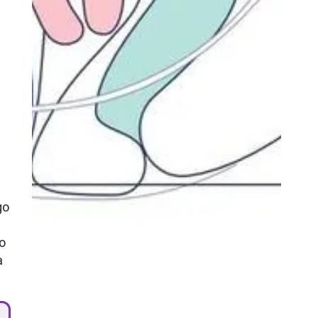
go
to
a