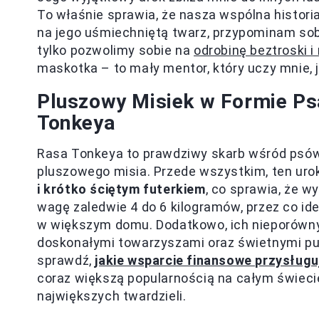
To właśnie sprawia, że nasza wspólna histori
na jego uśmiechniętą twarz, przypominam sob
tylko pozwolimy sobie na
odrobinę beztroski i
maskotka – to mały mentor, który uczy mnie, 
Pluszowy Misiek w Formie Ps
Tonkeya
Rasa Tonkeya to prawdziwy skarb wśród psó
pluszowego misia. Przede wszystkim, ten uro
i krótko ściętym futerkiem
, co sprawia, że w
wagę zaledwie 4 do 6 kilogramów, przez co ide
w większym domu. Dodatkowo, ich nieporówny
doskonałymi towarzyszami oraz świetnymi pupil
sprawdź,
jakie wsparcie finansowe przysług
coraz większą popularnością na całym świecie
największych twardzieli.