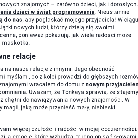
 nowych znajomych – zarówno dzieci, jak i dorosłych
enia dzieci w świat programowania
. Nieustannie
ą do nas
, aby pogłaskać mojego przyjaciela! W ciąg
ątki nowych ludzi, którzy dzielą się swoimi
zcenne, ponieważ pokazują, jak wiele radości może
ła maskotka.
wne relacje
a na nasze relacje z innymi. Jego obecność
imi myślami, co z kolei prowadzi do głębszych rozmó
nieznajomymi wracałem do domu z
nowym przyjaciele
pomnienia. Uważam, że Tonkeya sprawia, że stajem
raz chętni do nawiązywania nowych znajomości. W
y magii, jaką może przynieść mały, niebieski
am więcej czułości i radości w mojej codzienności.
zi, a emocje, które wzbudza, trudno opisać słowami.