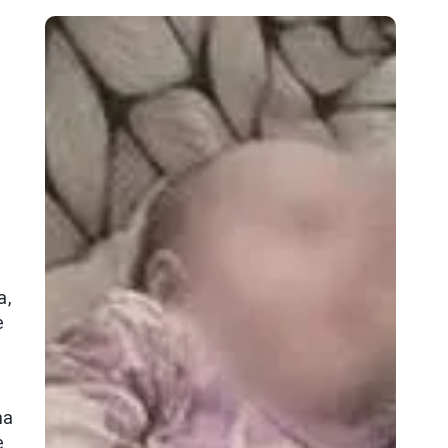
a,
e
ma
e