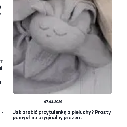
ę
y
ym
i
i
NIEMOWLĘTA
07.08.2026
et
Jak zrobić przytulankę z pieluchy? Prosty
pomysł na oryginalny prezent