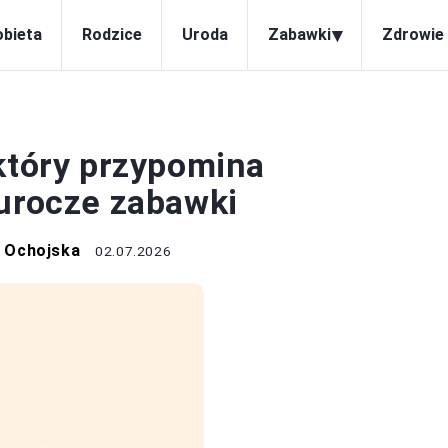
▾
obieta
Rodzice
Uroda
Zabawki
Zdrowie 
PLUSZAKI
 który przypomina
 urocze zabawki
 Ochojska
02.07.2026