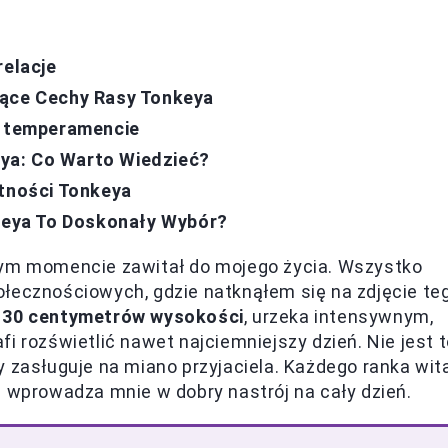
relacje
jące Cechy Rasy Tonkeya
i temperamencie
ya: Co Warto Wiedzieć?
ętności Tonkeya
nkeya To Doskonały Wybór?
nym momencie zawitał do mojego życia. Wszystko
ołecznościowych, gdzie natknąłem się na zdjęcie te
e
30 centymetrów wysokości
, urzeka intensywnym,
i rozświetlić nawet najciemniejszy dzień. Nie jest 
y zasługuje na miano przyjaciela. Każdego ranka wit
e wprowadza mnie w dobry nastrój na cały dzień.