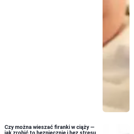
Czy można wieszać firanki w ciąży —
jak zrobić to bezpiecznie i bez stresu