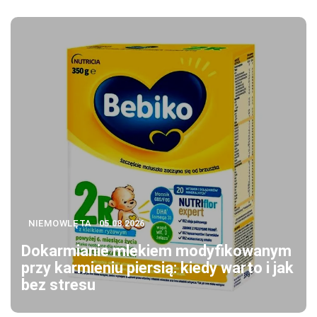
NIEMOWLĘTA
05.08.2026
Dokarmianie mlekiem modyfikowanym
przy karmieniu piersią: kiedy warto i jak
bez stresu