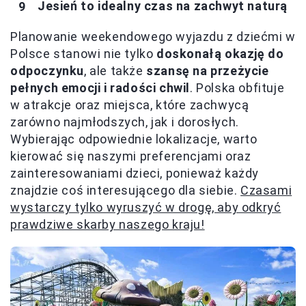
Jesień to idealny czas na zachwyt naturą
Planowanie weekendowego wyjazdu z dziećmi w
Polsce stanowi nie tylko
doskonałą okazję do
odpoczynku
, ale także
szansę na przeżycie
pełnych emocji i radości chwil
. Polska obfituje
w atrakcje oraz miejsca, które zachwycą
zarówno najmłodszych, jak i dorosłych.
Wybierając odpowiednie lokalizacje, warto
kierować się naszymi preferencjami oraz
zainteresowaniami dzieci, ponieważ każdy
znajdzie coś interesującego dla siebie.
Czasami
wystarczy tylko wyruszyć w drogę, aby odkryć
prawdziwe skarby naszego kraju!