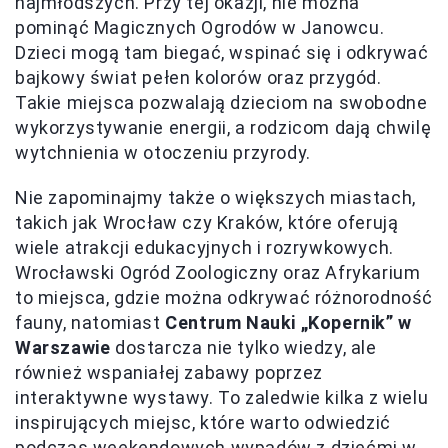
najmłodszych. Przy tej okazji, nie można
pominąć Magicznych Ogrodów w Janowcu.
Dzieci mogą tam biegać, wspinać się i odkrywać
bajkowy świat pełen kolorów oraz przygód.
Takie miejsca pozwalają dzieciom na swobodne
wykorzystywanie energii, a rodzicom dają chwilę
wytchnienia w otoczeniu przyrody.
Nie zapominajmy także o większych miastach,
takich jak Wrocław czy Kraków, które oferują
wiele atrakcji edukacyjnych i rozrywkowych.
Wrocławski Ogród Zoologiczny oraz Afrykarium
to miejsca, gdzie można odkrywać różnorodność
fauny, natomiast
Centrum Nauki „Kopernik” w
Warszawie
dostarcza nie tylko wiedzy, ale
również wspaniałej zabawy poprzez
interaktywne wystawy. To zaledwie kilka z wielu
inspirujących miejsc, które warto odwiedzić
podczas weekendowych wypadów z dziećmi w