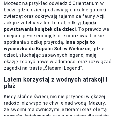
Możesz na przykład odwiedzić Orientarium w
Łodzi, gdzie dzieci podziwiają unikalne gatunki
zwierząt oraz odkrywają tajemnice fauny Azji.
Jak już zgłębiasz ten temat, odkryj
tajniki
powstawania książek dla dzieci
. To prawdziwe
miejsce pełne emocji, które umożliwia bliskie
spotkania z dziką przyrodą.
Inna opcja to
wycieczka do Kopalni Soli w Wieliczce
, gdzie
dzieci, słuchając zabawnych legend, mają
okazję zdobyć nowe wiadomości oraz rozwiązać
zagadki na trasie „Śladami Legend”.
Latem korzystaj z wodnych atrakcji i
plaż
Kiedy słońce świeci, nic nie przynosi większej
radości niż wspólne chwile nad wodą! Mazury,
ze swoimi malowniczymi jeziorami oraz ofertą
spływów kajakowych, stają się rajem dla rodzin