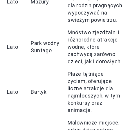
Lato
Mazury
dla rodzin pragnących
wypoczywać na
świeżym powietrzu.
Mnóstwo zjeżdżalni i
różnorodne atrakcje
Park wodny
Lato
wodne, które
Suntago
zachwycą zarówno
dzieci, jak i dorosłych.
Plaże tętniące
życiem, oferujące
liczne atrakcje dla
Lato
Bałtyk
najmłodszych, w tym
konkursy oraz
animacje.
Malownicze miejsce,
gdzie dzika natura