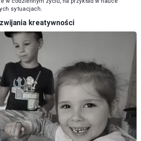
kże w codziennym życiu, na przykład w nauce
ych sytuacjach.
zwijania kreatywności