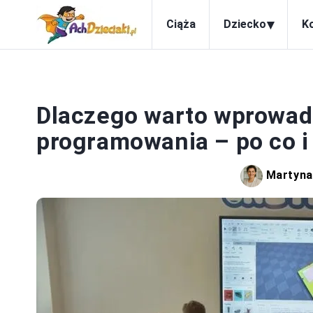
▾
Ciąża
Dziecko
K
Dlaczego warto wprowadz
programowania – po co i 
Martyna