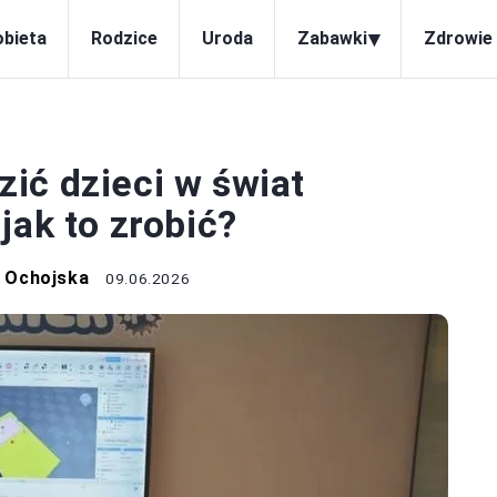
▾
obieta
Rodzice
Uroda
Zabawki
Zdrowie 
ROZWÓJ
ić dzieci w świat
jak to zrobić?
 Ochojska
09.06.2026