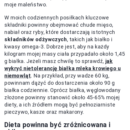
moje maleństwo.
W moich codziennych posiłkach kluczowe
składniki powinny obejmować chude mięso,
nabiał oraz ryby, które dostarczają istotnych
składników odżywczych
, takich jak białko i
kwasy omega-3. Dobrze jest, aby na każdy
kilogram mojej masy ciała przypadało około 1,45
g białka. Jeżeli masz chwilę to sprawdź,
jak
wykryć nietolerancję białka mleka krowiego u
niemowląt
. Na przykład, przy wadze 60 kg,
powinnam dążyć do dostarczenia około 90 g
białka codziennie. Oprócz białka, węglowodany
złożone powinny stanowić około 45-65% mojej
diety, a ich źródłem mogą być pełnoziarniste
pieczywo, kasze oraz makarony.
Dieta powinna być zróżnicowana i