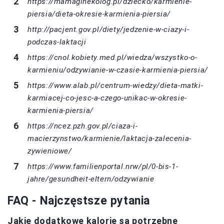
https://mamaginekolog.pl/dziecko/karmienie-
piersia/dieta-okresie-karmienia-piersia/
http://pacjent.gov.pl/diety/jedzenie-w-ciazy-i-
podczas-laktacji
https://cnol.kobiety.med.pl/wiedza/wszystko-o-
karmieniu/odzywianie-w-czasie-karmienia-piersia/
https://www.alab.pl/centrum-wiedzy/dieta-matki-
karmiacej-co-jesc-a-czego-unikac-w-okresie-
karmienia-piersia/
https://ncez.pzh.gov.pl/ciaza-i-
macierzynstwo/karmienie/laktacja-zalecenia-
zywieniowe/
https://www.familienportal.nrw/pl/0-bis-1-
jahre/gesundheit-eltern/odzywianie
FAQ - Najczęstsze pytania
Jakie dodatkowe kalorie są potrzebne