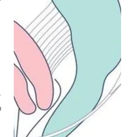
o
.
0