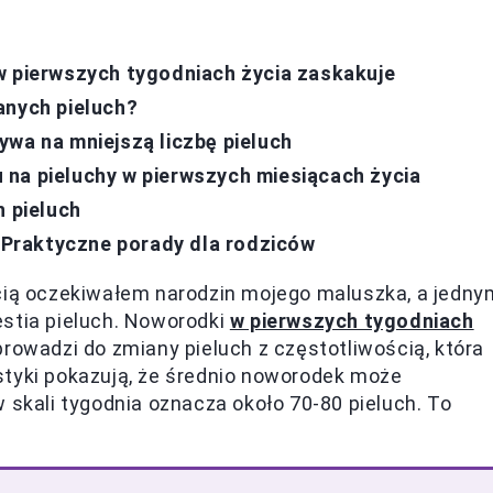
w pierwszych tygodniach życia zaskakuje
anych pieluch?
ywa na mniejszą liczbę pieluch
na pieluchy w pierwszych miesiącach życia
h pieluch
? Praktyczne porady dla rodziców
ścią oczekiwałem narodzin mojego maluszka, a jedny
estia pieluch. Noworodki
w pierwszych tygodniach
 prowadzi do zmiany pieluch z częstotliwością, która
styki pokazują, że średnio noworodek może
 w skali tygodnia oznacza około 70-80 pieluch. To