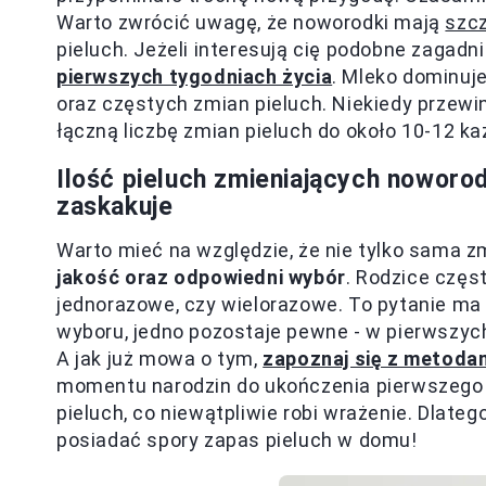
Warto zwrócić uwagę, że noworodki mają
szcz
pieluch. Jeżeli interesują cię podobne zagadn
pierwszych tygodniach życia
. Mleko dominuje
oraz częstych zmian pieluch. Niekiedy przewin
łączną liczbę zmian pieluch do około 10-12 ka
Ilość pieluch zmieniających noworo
zaskakuje
Warto mieć na względzie, że nie tylko sama zm
jakość oraz odpowiedni wybór
. Rodzice częs
jednorazowe, czy wielorazowe. To pytanie ma 
wyboru, jedno pozostaje pewne - w pierwszyc
A jak już mowa o tym,
zapoznaj się z metodam
momentu narodzin do ukończenia pierwszego 
pieluch, co niewątpliwie robi wrażenie. Dlateg
posiadać spory zapas pieluch w domu!