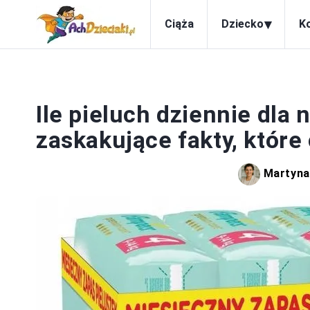
▾
Ciąża
Dziecko
K
N
Ile pieluch dziennie dla
zaskakujące fakty, które
Martyna