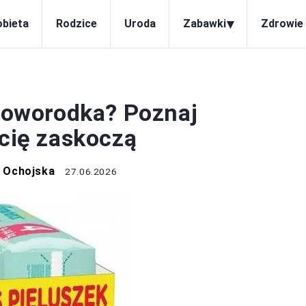
▾
obieta
Rodzice
Uroda
Zabawki
Zdrowie 
IEMOWLĘTA
 noworodka? Poznaj
 cię zaskoczą
 Ochojska
27.06.2026