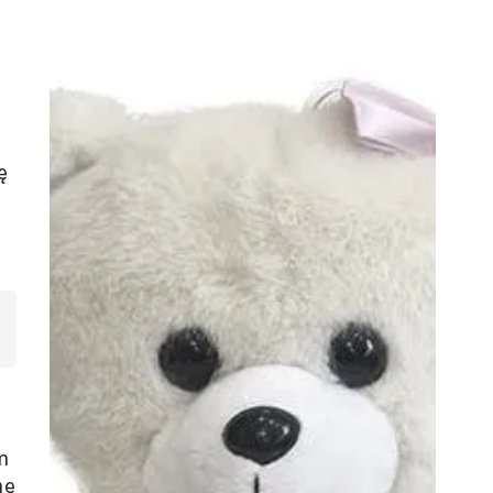
ę
m
nę