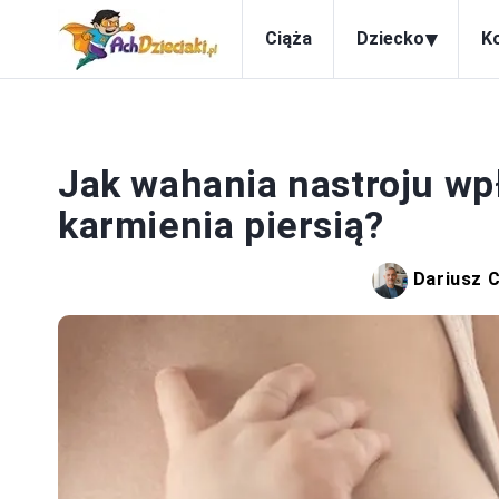
▾
Ciąża
Dziecko
K
Jak wahania nastroju wp
karmienia piersią?
Dariusz 