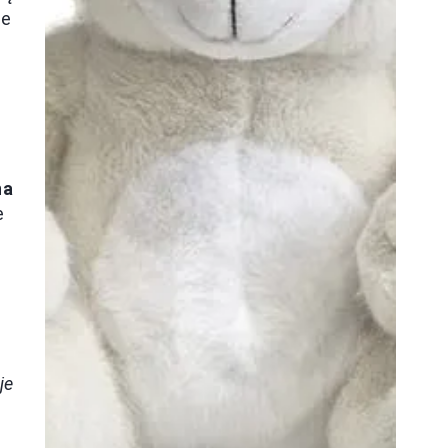
je
na
e
a
je