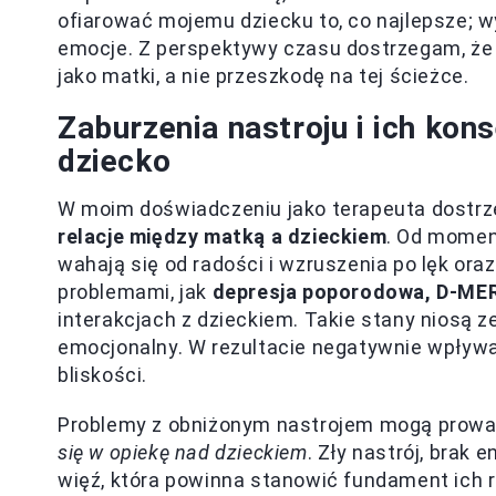
ofiarować mojemu dziecku to, co najlepsze; w
emocje. Z perspektywy czasu dostrzegam, że 
jako matki, a nie przeszkodę na tej ścieżce.
Zaburzenia nastroju i ich kon
dziecko
W moim doświadczeniu jako terapeuta dostrz
relacje między matką a dzieckiem
. Od momen
wahają się od radości i wzruszenia po lęk ora
problemami, jak
depresja poporodowa, D-MER
interakcjach z dzieckiem. Takie stany niosą 
emocjonalny. W rezultacie negatywnie wpływa
bliskości.
Problemy z obniżonym nastrojem mogą prowad
się w opiekę nad dzieckiem
. Zły nastrój, brak
więź, która powinna stanowić fundament ich r