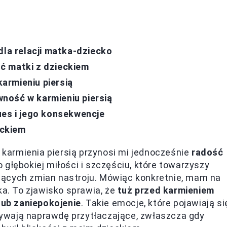
dla relacji matka-dziecko
ć matki z dzieckiem
armieniu piersią
ność w karmieniu piersią
ues i jego konsekwencje
eckiem
karmienia piersią przynosi mi jednocześnie
radość
o głębokiej miłości i szczęściu, które towarzyszy
jących zmian nastroju. Mówiąc konkretnie, mam na
ka. To zjawisko sprawia, że
tuż przed karmieniem
ub zaniepokojenie
. Takie emocje, które pojawiają si
ywają naprawdę przytłaczające, zwłaszcza gdy