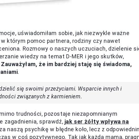
ocje, uświadomiłam sobie, jak niezwykle ważne
s, w którym pomoc partnera, rodziny czy nawet
eoceniona. Rozmowy o naszych uczuciach, dzielenie si
rzanie wiedzy na temat D-MER i jego skutków,
.
Zauważyłam, że im bardziej staję się świadoma,
waniami
.
ielić się swoimi przeżyciami. Wsparcie innych i
ności związanych z karmieniem.
, mimo trudności, pozostaje niezapomnianym
ne zagadnienia, sprawdź,
jak ser żółty wpływa na
a naszą psychikę w błędne koło, lecz z odpowiedni
czas w coś pozytywnego. Tak jak każda mama, prag