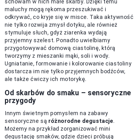
schowam w nich małe skarby. Dzięki temu
maluchy mogą rękoma przeszukiwać i
odkrywać, co kryje się w misce. Taka aktywność
nie tylko rozwija zmysł dotyku, ale również
stymuluje słuch, gdyż ziarenka wydają
przyjemny szelest. Ponadto uwielbiamy
przygotowywać domową ciastolinę, którą
tworzymy z mieszanki mąki, soli i wody.
Ugniatanie, formowanie i kolorowanie ciastoliny
dostarcza im nie tylko przyjemnych bodźców,
ale także ćwiczy ich motorykę.
Od skarbów do smaku – sensoryczne
przygody
Innym świetnym pomysłem na zabawy
sensoryczne są
różnorodne degustacje
.
Możemy na przykład zorganizować mini
degustację smaków, gdzie dzieci próbują