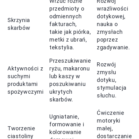
Wrzuć różne
Rozwój
przedmioty o
wrażliwości
odmiennych
dotykowej,
Skrzynia
fakturach,
nauka o
skarbów
takie jak piórka,
zmysłach
metki z ubrań,
poprzez
tekstylia.
zgadywanie.
Przeszukiwanie
Rozwój
Aktywności z
ryżu, makaronu
zmysłu
suchymi
lub kaszy w
dotyku,
produktami
poszukiwaniu
stymulacja
spożywczymi
ukrytych
słuchu.
skarbów.
Ćwiczenie
Ugniatanie,
motoryki
formowanie i
Tworzenie
małej,
kolorowanie
ciastoliny
dostarczanie