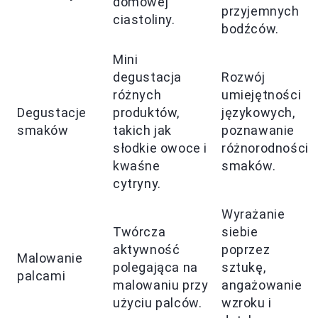
domowej
przyjemnych
ciastoliny.
bodźców.
Mini
degustacja
Rozwój
różnych
umiejętności
Degustacje
produktów,
językowych,
smaków
takich jak
poznawanie
słodkie owoce i
różnorodności
kwaśne
smaków.
cytryny.
Wyrażanie
Twórcza
siebie
aktywność
poprzez
Malowanie
polegająca na
sztukę,
palcami
malowaniu przy
angażowanie
użyciu palców.
wzroku i