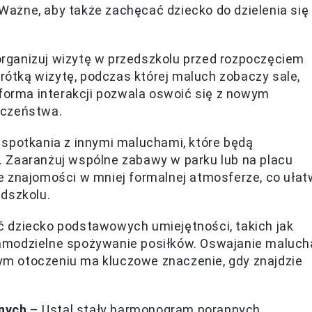
. Ważne, aby także zachęcać dziecko do dzielenia się
rganizuj wizytę w przedszkolu przed rozpoczęciem
krótką wizytę, podczas której maluch zobaczy sale,
 forma interakcji pozwala oswoić się z nowym
eczeństwa.
spotkania z innymi maluchami, które będą
 Zaaranżuj wspólne zabawy w parku lub na placu
 znajomości w mniej formalnej atmosferze, co ułat
dszkolu.
ć dziecko podstawowych umiejętności, takich jak
y samodzielne spożywanie posiłków. Oswajanie maluch
m otoczeniu ma kluczowe znaczenie, gdy znajdzie
nych
– Ustal stały harmonogram porannych