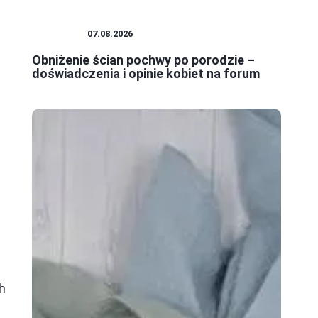
KOBIETA
07.08.2026
Obniżenie ścian pochwy po porodzie –
doświadczenia i opinie kobiet na forum
h
ę