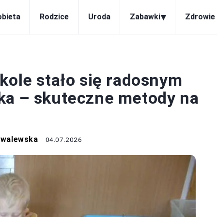
▾
obieta
Rodzice
Uroda
Zabawki
Zdrowie 
ROZWÓJ
kole stało się radosnym
ka – skuteczne metody na
owalewska
04.07.2026