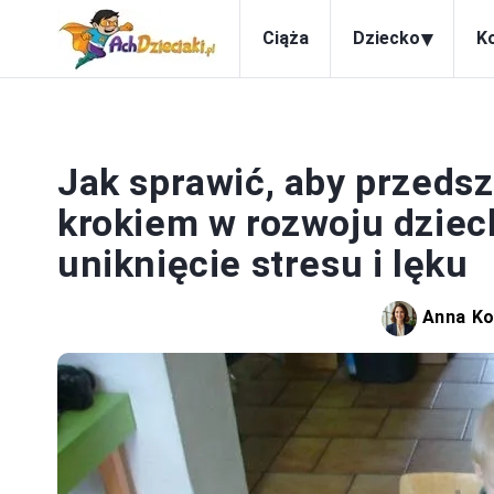
▾
Ciąża
Dziecko
K
Jak sprawić, aby przedsz
krokiem w rozwoju dziec
uniknięcie stresu i lęku
Anna K