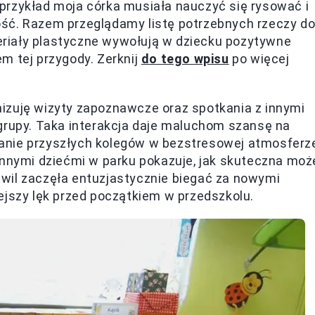
przykład moja córka musiała nauczyć się rysować i
adość. Razem przeglądamy listę potrzebnych rzeczy d
riały plastyczne wywołują w dziecku pozytywne
m tej przygody. Zerknij
do tego wpisu
po więcej
izuję wizyty zapoznawcze oraz spotkania z innymi
grupy. Taka interakcja daje maluchom szansę na
anie przyszłych kolegów w bezstresowej atmosferz
innymi dziećmi w parku pokazuje, jak skuteczna moż
wil zaczęła entuzjastycznie biegać za nowymi
ejszy lęk przed początkiem w przedszkolu.