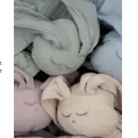
o
e.
e