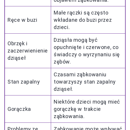
Małe rączki są często
Ręce w buzi
wkładane do buzi przez
dzieci.
Dziąsła mogą być
Obrzęk i
opuchnięte i czerwone, co
zaczerwienienie
świadczy o wyrzynaniu się
dziąseł
zębów.
Czasami ząbkowaniu
Stan zapalny
towarzyszy stan zapalny
dziąseł.
Niektóre dzieci mogą mieć
Gorączka
gorączkę w trakcie
ząbkowania.
Problemy ze
Ząbkowanie może wpływać