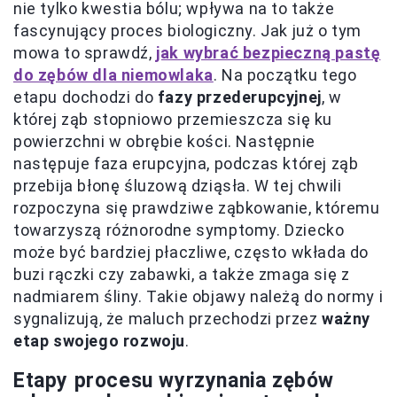
nie tylko kwestia bólu; wpływa na to także
fascynujący proces biologiczny. Jak już o tym
mowa to sprawdź,
jak wybrać bezpieczną pastę
do zębów dla niemowlaka
. Na początku tego
etapu dochodzi do
fazy przederupcyjnej
, w
której ząb stopniowo przemieszcza się ku
powierzchni w obrębie kości. Następnie
następuje faza erupcyjna, podczas której ząb
przebija błonę śluzową dziąsła. W tej chwili
rozpoczyna się prawdziwe ząbkowanie, któremu
towarzyszą różnorodne symptomy. Dziecko
może być bardziej płaczliwe, często wkłada do
buzi rączki czy zabawki, a także zmaga się z
nadmiarem śliny. Takie objawy należą do normy i
sygnalizują, że maluch przechodzi przez
ważny
etap swojego rozwoju
.
Etapy procesu wyrzynania zębów