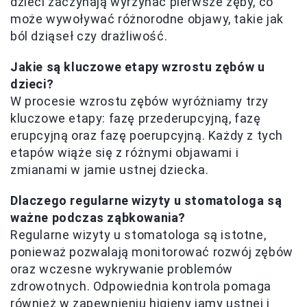
dzieci zaczynają wyrzynać pierwsze zęby, co
może wywoływać różnorodne objawy, takie jak
ból dziąseł czy drażliwość.
Jakie są kluczowe etapy wzrostu zębów u
dzieci?
W procesie wzrostu zębów wyróżniamy trzy
kluczowe etapy: fazę przederupcyjną, fazę
erupcyjną oraz fazę poerupcyjną. Każdy z tych
etapów wiąże się z różnymi objawami i
zmianami w jamie ustnej dziecka.
Dlaczego regularne wizyty u stomatologa są
ważne podczas ząbkowania?
Regularne wizyty u stomatologa są istotne,
ponieważ pozwalają monitorować rozwój zębów
oraz wczesne wykrywanie problemów
zdrowotnych. Odpowiednia kontrola pomaga
również w zapewnieniu higieny jamy ustnej i