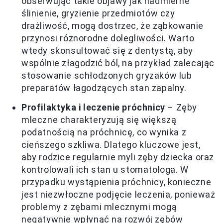
obserwując takie objawy jak nadmierne
ślinienie, gryzienie przedmiotów czy
drażliwość, mogą dostrzec, że ząbkowanie
przynosi różnorodne dolegliwości. Warto
wtedy skonsultować się z dentystą, aby
wspólnie złagodzić ból, na przykład zalecając
stosowanie schłodzonych gryzaków lub
preparatów łagodzących stan zapalny.
Profilaktyka i leczenie próchnicy
– Zęby
mleczne charakteryzują się większą
podatnością na próchnicę, co wynika z
cieńszego szkliwa. Dlatego kluczowe jest,
aby rodzice regularnie myli zęby dziecka oraz
kontrolowali ich stan u stomatologa. W
przypadku wystąpienia próchnicy, konieczne
jest niezwłoczne podjęcie leczenia, ponieważ
problemy z zębami mlecznymi mogą
negatywnie wpłynąć na rozwój zębów