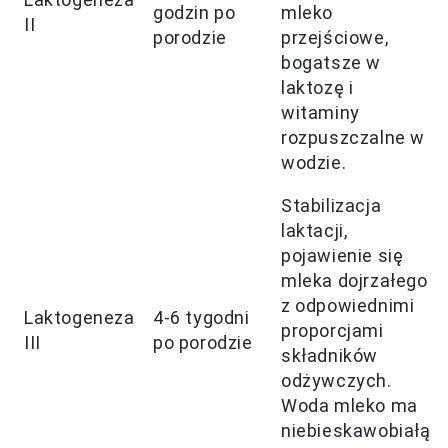
godzin po
mleko
II
porodzie
przejściowe,
bogatsze w
laktozę i
witaminy
rozpuszczalne w
wodzie.
Stabilizacja
laktacji,
pojawienie się
mleka dojrzałego
z odpowiednimi
Laktogeneza
4-6 tygodni
proporcjami
III
po porodzie
składników
odżywczych.
Woda mleko ma
niebieskawobiałą