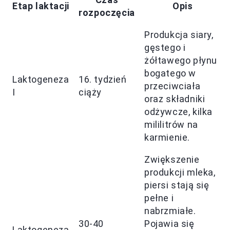
Etap laktacji
Opis
rozpoczęcia
Produkcja siary,
gęstego i
żółtawego płynu
bogatego w
Laktogeneza
16. tydzień
przeciwciała
I
ciąży
oraz składniki
odżywcze, kilka
mililitrów na
karmienie.
Zwiększenie
produkcji mleka,
piersi stają się
pełne i
nabrzmiałe.
30-40
Pojawia się
Laktogeneza