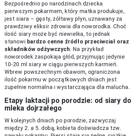
Bezpośrednio po narodzinach dziecka
pierwszym pokarmem, który matka produkuje,
jest siara – gęsty, żółtawy płyn, uznawany za
prawdziwy eliksir zdrowia dla noworodka. Choć
ilość siary może być niewielka, to jednak
stanowi
bardzo cenne źródło przeciwciał oraz
składników odżywczych
. Na przykład
noworodek zaspokaja głód, przyjmując jedynie
10-20 ml siary w ciągu pierwszych karmień.
Wbrew powszechnym obawom, ograniczona
ilość pokarmu w początkowych dniach jest
zupełnie normalna i wystarczająca dla malucha.
Etapy laktacji po porodzie: od siary do
mleka dojrzałego
W kolejnych dniach po porodzie, zazwyczaj
między 2. a 5. dobą, kobieta doświadcza tzw.
nawału pokarmu. Piersi stają się pełne, ciężkie