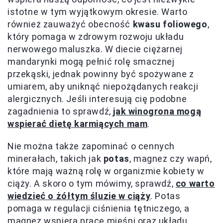
istotne w tym wyjątkowym okresie. Warto
również zauważyć obecność
kwasu foliowego
,
który pomaga w zdrowym rozwoju układu
nerwowego maluszka. W diecie ciężarnej
mandarynki mogą pełnić rolę smacznej
przekąski, jednak powinny być spożywane z
umiarem, aby uniknąć niepożądanych reakcji
alergicznych. Jeśli interesują cię podobne
zagadnienia to sprawdź,
jak winogrona mogą
wspierać dietę karmiących mam
.
Nie można także zapominać o cennych
minerałach, takich jak
potas
, magnez czy wapń,
które mają ważną rolę w organizmie kobiety w
ciąży. A skoro o tym mówimy, sprawdź,
co warto
wiedzieć o żółtym śluzie w ciąży
. Potas
pomaga w regulacji ciśnienia tętniczego, a
magnez wspiera pracę mięśni oraz układu