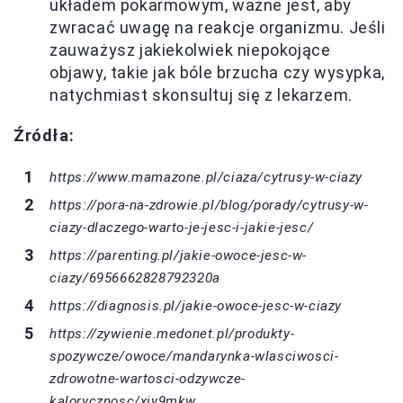
układem pokarmowym, ważne jest, aby
zwracać uwagę na reakcje organizmu. Jeśli
zauważysz jakiekolwiek niepokojące
objawy, takie jak bóle brzucha czy wysypka,
natychmiast skonsultuj się z lekarzem.
Źródła:
https://www.mamazone.pl/ciaza/cytrusy-w-ciazy
https://pora-na-zdrowie.pl/blog/porady/cytrusy-w-
ciazy-dlaczego-warto-je-jesc-i-jakie-jesc/
https://parenting.pl/jakie-owoce-jesc-w-
ciazy/6956662828792320a
https://diagnosis.pl/jakie-owoce-jesc-w-ciazy
https://zywienie.medonet.pl/produkty-
spozywcze/owoce/mandarynka-wlasciwosci-
zdrowotne-wartosci-odzywcze-
kalorycznosc/xjy9mkw