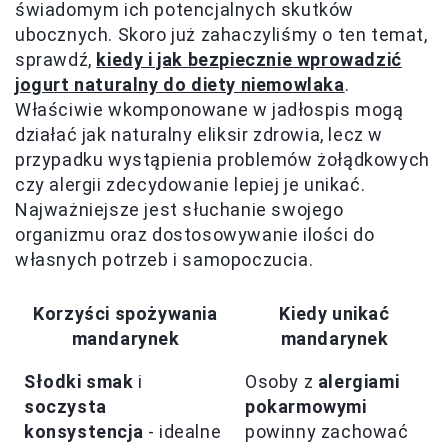
świadomym ich potencjalnych skutków
ubocznych. Skoro już zahaczyliśmy o ten temat,
sprawdź,
kiedy i jak bezpiecznie wprowadzić
jogurt naturalny do diety niemowlaka
.
Właściwie wkomponowane w jadłospis mogą
działać jak naturalny eliksir zdrowia, lecz w
przypadku wystąpienia problemów żołądkowych
czy alergii zdecydowanie lepiej je unikać.
Najważniejsze jest słuchanie swojego
organizmu oraz dostosowywanie ilości do
własnych potrzeb i samopoczucia.
Korzyści spożywania
Kiedy unikać
mandarynek
mandarynek
Słodki smak
i
Osoby z
alergiami
soczysta
pokarmowymi
konsystencja
- idealne
powinny zachować