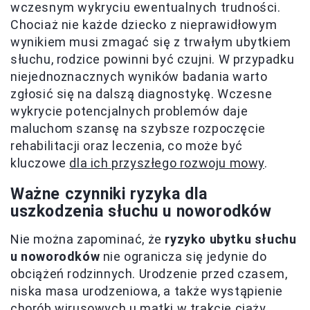
wczesnym wykryciu ewentualnych trudności.
Chociaż nie każde dziecko z nieprawidłowym
wynikiem musi zmagać się z trwałym ubytkiem
słuchu, rodzice powinni być czujni. W przypadku
niejednoznacznych wyników badania warto
zgłosić się na dalszą diagnostykę. Wczesne
wykrycie potencjalnych problemów daje
maluchom szansę na szybsze rozpoczęcie
rehabilitacji oraz leczenia, co może być
kluczowe
dla ich przyszłego rozwoju mowy
.
Ważne czynniki ryzyka dla
uszkodzenia słuchu u noworodków
Nie można zapominać, że
ryzyko ubytku słuchu
u noworodków
nie ogranicza się jedynie do
obciążeń rodzinnych. Urodzenie przed czasem,
niska masa urodzeniowa, a także wystąpienie
chorób wirusowych u matki w trakcie ciąży