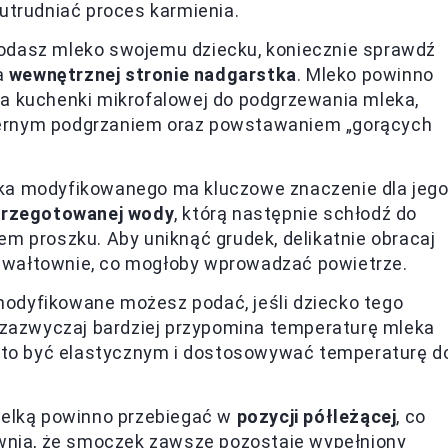
utrudniać proces karmienia.
podasz mleko swojemu dziecku, koniecznie sprawdź
a
wewnętrznej stronie nadgarstka
. Mleko powinno
nia kuchenki mikrofalowej do podgrzewania mleka,
ernym podgrzaniem oraz powstawaniem „gorących
ka modyfikowanego ma kluczowe znaczenie dla jeg
przegotowanej wody
, którą następnie schłodź do
m proszku. Aby uniknąć grudek, delikatnie obracaj
ą gwałtownie, co mogłoby wprowadzać powietrze.
modyfikowane możesz podać, jeśli dziecko tego
 zazwyczaj bardziej przypomina temperaturę mleka
arto być elastycznym i dostosowywać temperaturę d
telką powinno przebiegać w
pozycji półleżącej
, co
ewnia, że smoczek zawsze pozostaje wypełniony