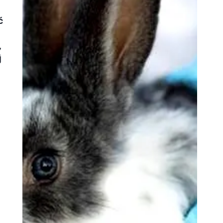
ć
,
j