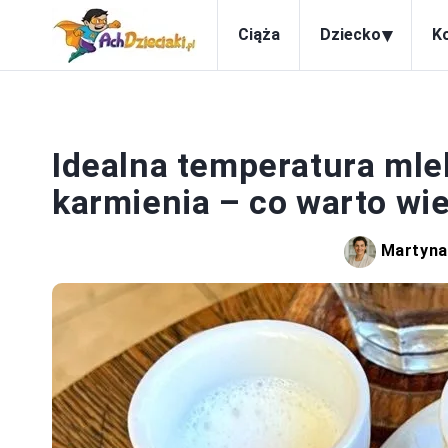
▾
Ciąża
Dziecko
K
N
Idealna temperatura mle
karmienia – co warto wi
Martyna