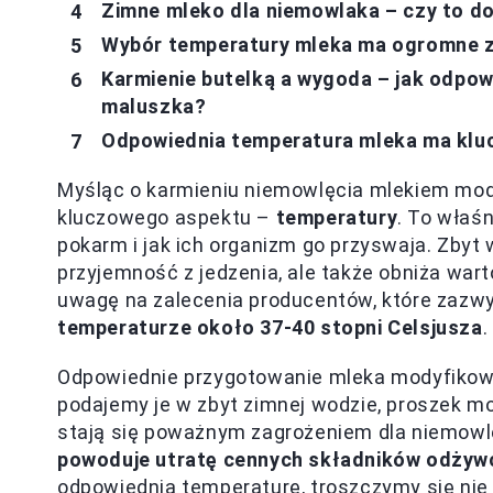
Zimne mleko dla niemowlaka – czy to d
Wybór temperatury mleka ma ogromne z
Karmienie butelką a wygoda – jak odpo
maluszka?
Odpowiednia temperatura mleka ma klu
Myśląc o karmieniu niemowlęcia mlekiem mo
kluczowego aspektu –
temperatury
. To właś
pokarm i jak ich organizm go przyswaja. Zbyt 
przyjemność z jedzenia, ale także obniża war
uwagę na zalecenia producentów, które zazwy
temperaturze około 37-40 stopni Celsjusza
.
Odpowiednie przygotowanie mleka modyfikowan
podajemy je w zbyt zimnej wodzie, proszek mo
stają się poważnym zagrożeniem dla niemowlęc
powoduje utratę cennych składników odżyw
odpowiednią temperaturę, troszczymy się nie 