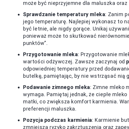
może być nieprzyjemne dla maluszka oraz 
Sprawdzanie temperatury mleka
: Zanim 
jego temperaturę. Najlepiej wykonasz to n
być letnie, ale nigdy gorące. Unikaj używa
ponieważ może to skutkować nierównomi
punktów”.
Przygotowanie mleka
: Przygotowanie mle
wartości odżywczej. Zawsze zaczynaj od
odpowiedniej temperatury przed dodawanie
butelkę, pamiętając, by nie wstrząsać ni
Podawanie zimnego mleka
: Zimne mleko 
wymaga. Pamiętaj jednak, że ciepłe mleko
matki, co zwiększa komfort karmienia. W
preferencji maluszka.
Pozycja podczas karmienia
: Karmienie bu
zmniejsza ryzyko zakrztuszenia oraz zap