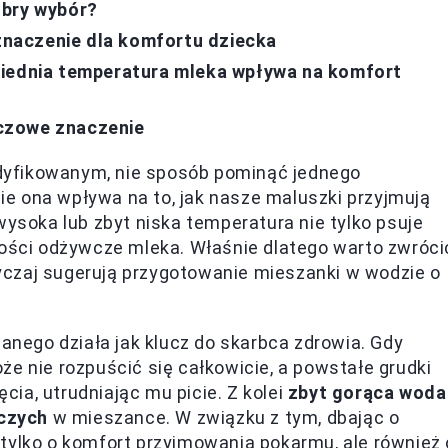
obry wybór?
naczenie dla komfortu dziecka
wiednia temperatura mleka wpływa na komfort
czowe znaczenie
dyfikowanym, nie sposób pominąć jednego
nie ona wpływa na to, jak nasze maluszki przyjmują
wysoka lub zbyt niska temperatura nie tylko psuje
tości odżywcze mleka. Właśnie dlatego warto zwróci
czaj sugerują przygotowanie mieszanki w wodzie o
ego działa jak klucz do skarbca zdrowia. Gdy
że nie rozpuścić się całkowicie, a powstałe grudki
ia, utrudniając mu picie. Z kolei
zbyt gorąca woda
czych
w mieszance. W związku z tym, dbając o
tylko o komfort przyjmowania pokarmu, ale również 