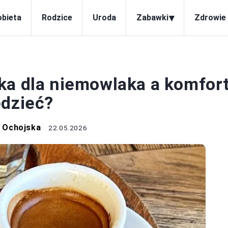
▾
obieta
Rodzice
Uroda
Zabawki
Zdrowie 
IEMOWLĘTA
ka dla niemowlaka a komfor
edzieć?
 Ochojska
22.05.2026