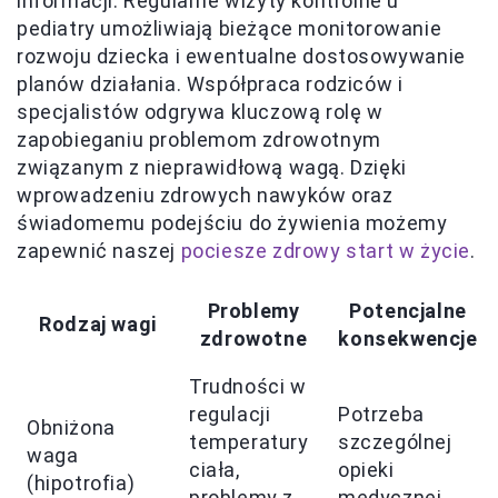
informacji. Regularne wizyty kontrolne u
pediatry umożliwiają bieżące monitorowanie
rozwoju dziecka i ewentualne dostosowywanie
planów działania. Współpraca rodziców i
specjalistów odgrywa kluczową rolę w
zapobieganiu problemom zdrowotnym
związanym z nieprawidłową wagą. Dzięki
wprowadzeniu zdrowych nawyków oraz
świadomemu podejściu do żywienia możemy
zapewnić naszej
pociesze zdrowy start w życie
.
Problemy
Potencjalne
Rodzaj wagi
zdrowotne
konsekwencje
Trudności w
regulacji
Potrzeba
Obniżona
temperatury
szczególnej
waga
ciała,
opieki
(hipotrofia)
problemy z
medycznej