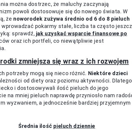
ania można dostrzec, że maluchy zaczynają
anizm powoli dostosowuje się do nowego świata. W
ją, że
noworodek zużywa średnio od 6 do 8 pieluch
na wprowadzać pokarmy stałe, liczba ta często jeszc
tyką: sprawdź,
jak uzyskać wsparcie finansowe po
ców oraz ich portfeli, co niewątpliwie jest
a.
rodki zmniejsza się wraz z ich rozwojem
ich potrzeby mogą się nieco różnić.
Niektóre dzieci
ależności od diety oraz poziomu aktywności. Dlatego
ecko i dostosowywali ilość pieluch do jego
cie na mniej pieluch naprawdę przyniosło nam radoś
szym wyzwaniem, a jednocześnie bardziej przyjemnym
Średnia ilość
pieluch dziennie