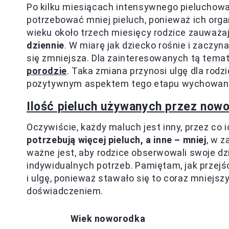
Po kilku miesiącach intensywnego pieluchow
potrzebować mniej pieluch, ponieważ ich org
wieku około trzech miesięcy rodzice zauważa
dziennie
. W miarę jak dziecko rośnie i zaczy
się zmniejsza. Dla zainteresowanych tą tema
porodzie
. Taka zmiana przynosi ulgę dla rodzi
pozytywnym aspektem tego etapu wychowani
Ilość pieluch używanych przez nowo
Oczywiście, każdy maluch jest inny, przez co 
potrzebują więcej pieluch, a inne – mniej
, w z
ważne jest, aby rodzice obserwowali swoje dzi
indywidualnych potrzeb. Pamiętam, jak przejś
i ulgę, ponieważ stawało się to coraz mniej
doświadczeniem.
Wiek noworodka