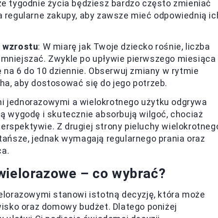
ze tygodnie życia będziesz bardzo często zmieniać
a regularne zakupy, aby zawsze mieć odpowiednią ic
ę wzrostu
: W miarę jak Twoje dziecko rośnie, liczba
zmniejszać. Zwykle po upływie pierwszego miesiąca
ę na 6 do 10 dziennie. Obserwuj zmiany w rytmie
ha, aby dostosować się do jego potrzeb.
mi jednorazowymi a wielokrotnego użytku odgrywa
ją wygodę i skutecznie absorbują wilgoć, chociaż
rspektywie. Z drugiej strony pieluchy wielokrotneg
 tańsze, jednak wymagają regularnego prania oraz
ca.
 wielorazowe – co wybrać?
lorazowymi stanowi istotną decyzję, która może
isko oraz domowy budżet. Dlatego poniżej