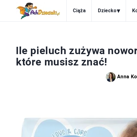
▾
Ciąża
Dziecko
K
N
Ile pieluch zużywa nowo
które musisz znać!
Anna K