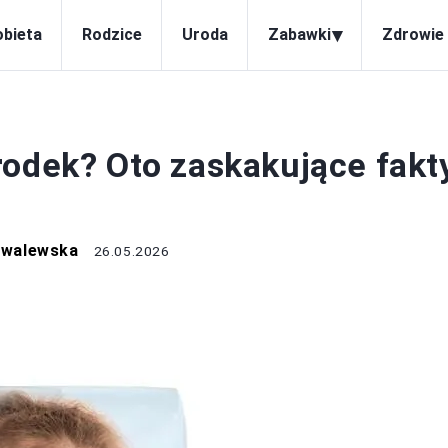
▾
obieta
Rodzice
Uroda
Zabawki
Zdrowie 
IEMOWLĘTA
rodek? Oto zaskakujące fakty
owalewska
26.05.2026