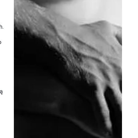
h.
o
ią