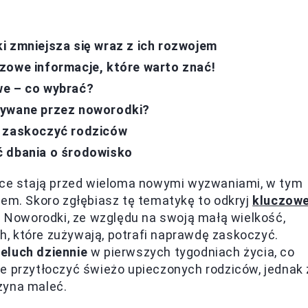
i zmniejsza się wraz z ich rozwojem
zowe informacje, które warto znać!
we – co wybrać?
żywane przez noworodki?
ą zaskoczyć rodziców
ć dbania o środowisko
zice stają przed wieloma nowymi wyzwaniami, w tym
iem. Skoro zgłębiasz tę tematykę to odkryj
kluczow
. Noworodki, ze względu na swoją małą wielkość,
uch, które zużywają, potrafi naprawdę zaskoczyć.
eluch dziennie
w pierwszych tygodniach życia, co
e przytłoczyć świeżo upieczonych rodziców, jednak 
zyna maleć.