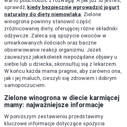
warto podchodzić z rozwagą. A jak już tu jesteś,
sprawdź,
kiedy bezpiecznie wprowadzić jogurt
naturalny do diety niemowlaka
. Zielone
winogrona powinny stanowić część
zróżnicowanej diety, oferującej różne składniki
odżywcze. Zaleca się spożycie owoców w
umiarkowanych ilościach oraz baczne
obserwowanie reakcji organizmu. Jeżeli
zauważysz jakiekolwiek niepożądane objawy u
siebie lub u dziecka, skonsultuj się z lekarzem.
W końcu każda mama pragnie, aby zarówno ona,
jak i jej maluch, cieszyli się zdrowiem i dobrym
samopoczuciem.
Zielone winogrona w diecie karmiącej
mamy: najważniejsze informacje
W poniższym zestawieniu przedstawimy
kluczowe informacje dotyczące spożycia