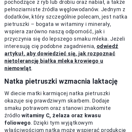
pochodzące z ryb lub drobiu oraz nabiał, a także
pełnoziarniste źródła węglowodanów. Jednym z
dodatków, który szczególnie polecam, jest natka
pietruszki – bogata w witaminy i minerały,
wspiera zarówno naszą odporność, jak i
przyczynia się do lepszego smaku mleka. Jeżeli
interesują cię podobne zagadnienia,
odwiedź
artykuł, aby dowiedzieć się, jak rozpoznać
nietolerancję białka mleka krowiego u
niemowląt
.
Natka pietruszki wzmacnia laktację
W diecie matki karmiącej natka pietruszki
okazuje się prawdziwym skarbem. Dodaje
smaku potrawom oraz stanowi znakomite
źródło
witaminy C, żelaza oraz kwasu
foliowego
. Dzięki tym wyjątkowym
właściwościom natka może wspierać produkcję