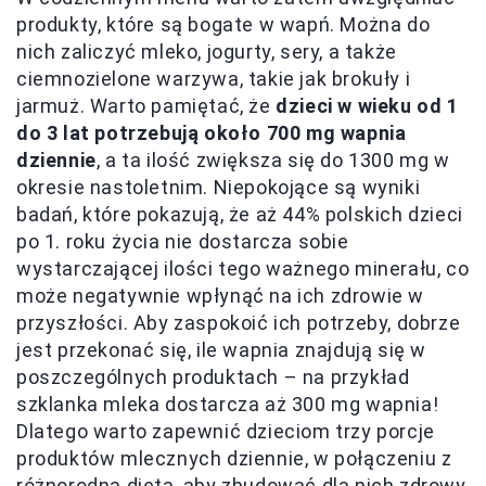
produkty, które są bogate w wapń. Można do
nich zaliczyć mleko, jogurty, sery, a także
ciemnozielone warzywa, takie jak brokuły i
jarmuż. Warto pamiętać, że
dzieci w wieku od 1
do 3 lat potrzebują około 700 mg wapnia
dziennie
, a ta ilość zwiększa się do 1300 mg w
okresie nastoletnim. Niepokojące są wyniki
badań, które pokazują, że aż 44% polskich dzieci
po 1. roku życia nie dostarcza sobie
wystarczającej ilości tego ważnego minerału, co
może negatywnie wpłynąć na ich zdrowie w
przyszłości. Aby zaspokoić ich potrzeby, dobrze
jest przekonać się, ile wapnia znajdują się w
poszczególnych produktach – na przykład
szklanka mleka dostarcza aż 300 mg wapnia!
Dlatego warto zapewnić dzieciom trzy porcje
produktów mlecznych dziennie, w połączeniu z
różnorodną dietą, aby zbudować dla nich zdrowy