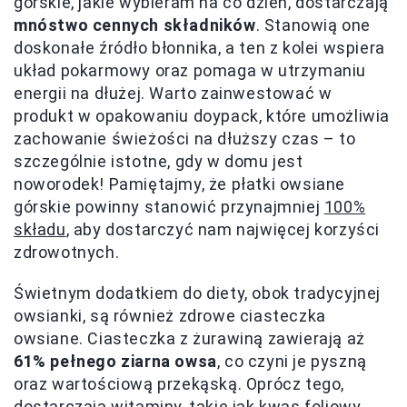
górskie, jakie wybieram na co dzień, dostarczają
mnóstwo cennych składników
. Stanowią one
doskonałe źródło błonnika, a ten z kolei wspiera
układ pokarmowy oraz pomaga w utrzymaniu
energii na dłużej. Warto zainwestować w
produkt w opakowaniu doypack, które umożliwia
zachowanie świeżości na dłuższy czas – to
szczególnie istotne, gdy w domu jest
noworodek! Pamiętajmy, że płatki owsiane
górskie powinny stanowić przynajmniej
100%
składu
, aby dostarczyć nam najwięcej korzyści
zdrowotnych.
Świetnym dodatkiem do diety, obok tradycyjnej
owsianki, są również zdrowe ciasteczka
owsiane. Ciasteczka z żurawiną zawierają aż
61% pełnego ziarna owsa
, co czyni je pyszną
oraz wartościową przekąską. Oprócz tego,
dostarczają witaminy, takie jak kwas foliowy