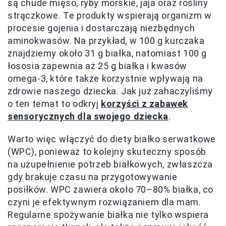
są chude mięso, ryby morskie, jaja oraz rośliny
strączkowe. Te produkty wspierają organizm w
procesie gojenia i dostarczają niezbędnych
aminokwasów. Na przykład, w 100 g kurczaka
znajdziemy około 31 g białka, natomiast 100 g
łososia zapewnia aż 25 g białka i kwasów
omega-3, które także korzystnie wpływają na
zdrowie naszego dziecka. Jak już zahaczyliśmy
o ten temat to odkryj
korzyści z zabawek
sensorycznych dla swojego dziecka
.
Warto więc włączyć do diety białko serwatkowe
(WPC), ponieważ to kolejny skuteczny sposób
na uzupełnienie potrzeb białkowych, zwłaszcza
gdy brakuje czasu na przygotowywanie
posiłków. WPC zawiera około 70–80% białka, co
czyni je efektywnym rozwiązaniem dla mam.
Regularne spożywanie białka nie tylko wspiera