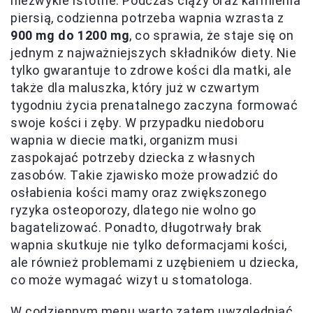
niezwykle istotne. Podczas ciąży oraz karmienia
piersią, codzienna potrzeba wapnia wzrasta z
900 mg do 1200 mg
, co sprawia, że staje się on
jednym z najważniejszych składników diety. Nie
tylko gwarantuje to zdrowe kości dla matki, ale
także dla maluszka, który już w czwartym
tygodniu życia prenatalnego zaczyna formować
swoje kości i zęby. W przypadku niedoboru
wapnia w diecie matki, organizm musi
zaspokajać potrzeby dziecka z własnych
zasobów. Takie zjawisko może prowadzić do
osłabienia kości mamy oraz zwiększonego
ryzyka osteoporozy, dlatego nie wolno go
bagatelizować. Ponadto, długotrwały brak
wapnia skutkuje nie tylko deformacjami kości,
ale również problemami z uzębieniem u dziecka,
co może wymagać wizyt u stomatologa.
W codziennym menu warto zatem uwzględniać