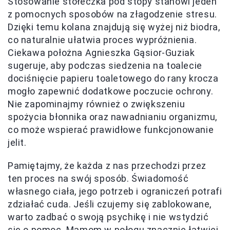
Stosowanie stołeczka pod stopy stanowi jeden
z pomocnych sposobów na złagodzenie stresu.
Dzięki temu kolana znajdują się wyżej niż biodra,
co naturalnie ułatwia proces wypróżnienia.
Ciekawa położna Agnieszka Gąsior-Guziak
sugeruje, aby podczas siedzenia na toalecie
dociśnięcie papieru toaletowego do rany krocza
mogło zapewnić dodatkowe poczucie ochrony.
Nie zapominajmy również o zwiększeniu
spożycia błonnika oraz nawadnianiu organizmu,
co może wspierać prawidłowe funkcjonowanie
jelit.
Pamiętajmy, że każda z nas przechodzi przez
ten proces na swój sposób. Świadomość
własnego ciała, jego potrzeb i ograniczeń potrafi
zdziałać cuda. Jeśli czujemy się zablokowane,
warto zadbać o swoją psychikę i nie wstydzić
się o pomoc. Mamom w połogu znacznie łatwiej