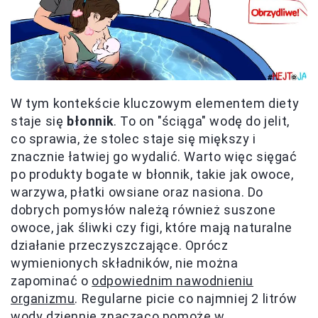
W tym kontekście kluczowym elementem diety
staje się
błonnik
. To on "ściąga" wodę do jelit,
co sprawia, że stolec staje się miększy i
znacznie łatwiej go wydalić. Warto więc sięgać
po produkty bogate w błonnik, takie jak owoce,
warzywa, płatki owsiane oraz nasiona. Do
dobrych pomysłów należą również suszone
owoce, jak śliwki czy figi, które mają naturalne
działanie przeczyszczające. Oprócz
wymienionych składników, nie można
zapominać o
odpowiednim nawodnieniu
organizmu
. Regularne picie co najmniej 2 litrów
wody dziennie znacząco pomoże w