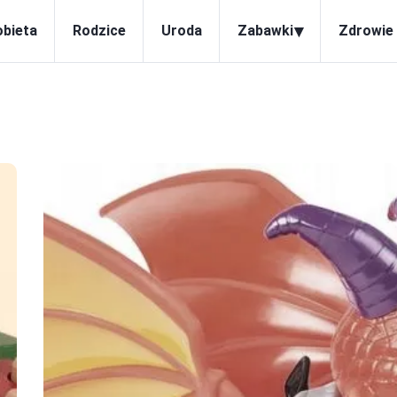
▾
obieta
Rodzice
Uroda
Zabawki
Zdrowie 