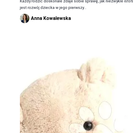
Każdy rodzic doskonale zdaje sobie sprawę, jak niezwykle istot
jest rozwój dziecka w jego pierwszy...
Anna Kowalewska