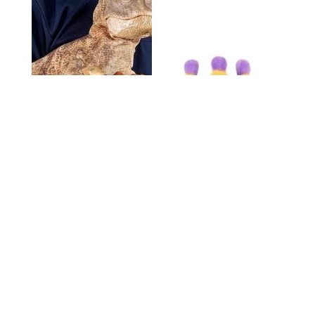
Najlepsze zabawki
Korona zabawka dla
T-Rex — modele z
dzieci i psów:
funkcjami, które
pomysły na idealne
bawią i uczą
prezenty na każdą
okazję