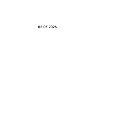
ZABAWKI
02.06.2026
Audi zabawka – które modele i funkcje
zachwycą małych kierowców?
Bezpieczeństwo na pierwszym miejscu to motto, które odgrywa
ść,
kluczową rolę, szczególnie w kontekście ...
Martyna Ochojska