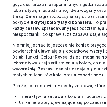
gdyż dostarcza niezapomnianych godzin zabaw
lokomotywę-niespodziankę, dwa wagony oraz d
trasę. Cała magia rozpoczyna się od zanurzen
odkrycie
ukrytej kolorystyki bohatera
. To pr
każdy zestaw sprzedawany jest oddzielnie, a
niespodzianki, co sprawia, że zabawa staje si
Niemniej jednak to jeszcze nie koniec przygód
powierzchni ujawniają się dodatkowe wzory i d
Dzięki funkcji Colour Reveal dzieci mogą na 
lokomotywy z tej serii zmieniają kolory, co n
wyobraźnię.
Zestaw idealnie nadaje się dla dzi
małych miłośników kolei oraz niespodzianek!
Poniżej przedstawiamy cechy zestawu, które 
Interaktywna zabawa z kolorami poprzez 
Unikalne wzory ujawniające się po zanurze