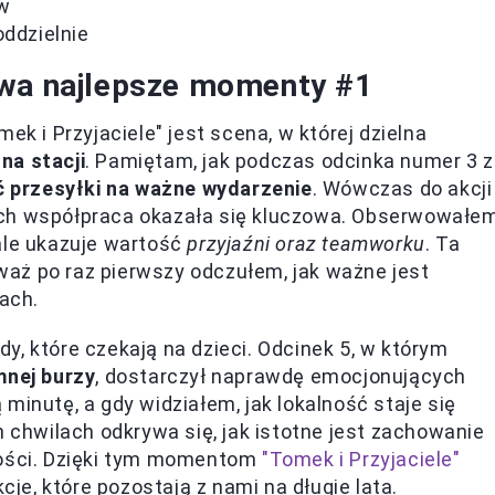
ów
ddzielnie
ywa najlepsze momenty #1
i Przyjaciele" jest scena, w której dzielna
 na stacji
. Pamiętam, jak podczas odcinka numer 3 z
 przesyłki na ważne wydarzenie
. Wówczas do akcji
a ich współpraca okazała się kluczowa. Obserwowałem
ale ukazuje wartość
przyjaźni oraz teamworku
. Ta
aż po raz pierwszy odczułem, jak ważne jest
ach.
y, które czekają na dzieci. Odcinek 5, w którym
mnej burzy
, dostarczył naprawdę emocjonujących
minutę, a gdy widziałem, jak lokalność staje się
h chwilach odkrywa się, jak istotne jest zachowanie
ności. Dzięki tym momentom
"Tomek i Przyjaciele"
kcje, które pozostają z nami na długie lata.