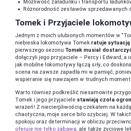
Możliwość załadunku i transportu ładunk
Różnorodność zestawów sprzedawanych o
Tomek i Przyjaciele lokomot
Jednym z moich ulubionych momentów w "Tomek 
niebieska lokomotywa Tomek
ratuje sytuację
pierwszego sezonu
Tomek musiał dostarczyć
dołączyli jego przyjaciele – Percy i Edward, 
jak mobilne lokomotywy łączą siły, co doskon
scena na zawsze zapadła mi w pamięć, poniew
wspieranie się nawzajem w trudnych moment
Warto również podkreślić niesamowite przygod
Tomek i jego przyjaciele
stawiają czoła ogro
wrażeń! Z niecierpliwością czekałem na każdą 
chaotyczna, moje serce biło szybciej. W takic
spokoju oraz determinacji w obliczu przeciw
oferuje nie tylko zabawę
, ale także życiowe le