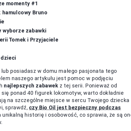
sze momenty #1
ek hamulcowy Bruno
ie
y wyborze zabawki
rii Tomek i Przyjaciele
dzieci
le" lub posiadasz w domu małego pasjonata tego
Celem naszego artykułu jest pomoc w podjęciu
ch
najlepszych zabawek
z tej serii. Ponieważ od
ię ponad 40 figurek lokomotyw, warto dokładnie
gują na szczególne miejsce w sercu Twojego dziecka
wi, sprawdź,
czy Bio Oil jest bezpieczny podczas
unikalną historię i osobowość, co sprawia, że są on
w.