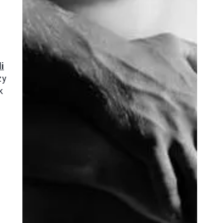
i
zy
k
y
ż