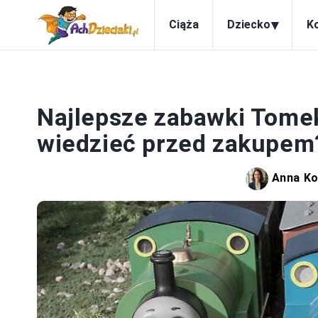
▾
Ciąża
Dziecko
K
Najlepsze zabawki Tomek
wiedzieć przed zakupem
Anna K