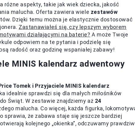
óżne aspekty, takie jak wiek dziecka, jakość
ania malucha. Oferta zawiera wiele
zestawów
ntów. Dzięki temu można je elastycznie dostosować
jonera.
Zastanawiałeś się, czy lepszym wyborem
motywami działającymi na baterie?
A może Twoje
kule odpowiem na te pytania i podzielę się
osą radość oraz godzinę wspaniałej zabawy!
iele MINIS kalendarz adwentowy
Price Tomek i Przyjaciele MINIS kalendarz
a idealnie sprawdzi się dla małych miłośników
ni do Świąt. W zestawie znajdziemy aż
24
ażdego malucha. Co więcej, każda figurka, lokomotyw
o sprawia, że zabawa staje się jeszcze bardziej
ą otwierają kolejnego „okienka”, odczuwamy prawdzi