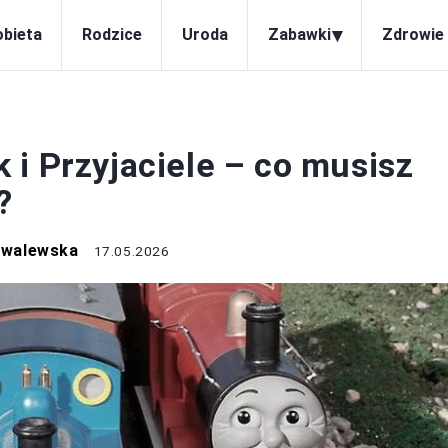
▾
obieta
Rodzice
Uroda
Zabawki
Zdrowie 
ZABAWKI
 i Przyjaciele – co musisz
?
owalewska
17.05.2026