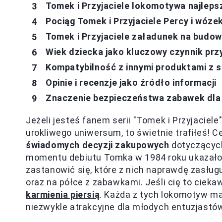
Tomek i Przyjaciele lokomotywa najlep
Pociąg Tomek i Przyjaciele Percy i wóz
Tomek i Przyjaciele załadunek na budow
Wiek dziecka jako kluczowy czynnik prz
Kompatybilność z innymi produktami z se
Opinie i recenzje jako źródło informacji
Znaczenie bezpieczeństwa zabawek dla 
Jeżeli jesteś fanem serii "Tomek i Przyjacie
urokliwego uniwersum, to świetnie trafiłeś! 
świadomych decyzji zakupowych
dotyczący
momentu debiutu Tomka w 1984 roku ukazało s
zastanowić się, które z nich naprawdę zasłu
oraz na półce z zabawkami. Jeśli cię to cieka
karmienia piersią
. Każda z tych lokomotyw ma 
niezwykle atrakcyjne dla młodych entuzjastó