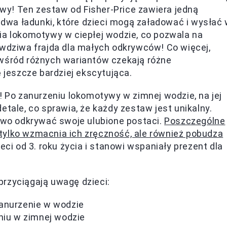
y! Ten zestaw od Fisher-Price zawiera jedną
wa ładunki, które dzieci mogą załadować i wysłać
ia lokomotywy w ciepłej wodzie, co pozwala na
awdziwa frajda dla małych odkrywców! Co więcej,
 wśród różnych wariantów czekają różne
ę jeszcze bardziej ekscytująca.
! Po zanurzeniu lokomotywy w zimnej wodzie, na jej
etale, co sprawia, że każdy zestaw jest unikalny.
nowo odkrywać swoje ulubione postaci.
Poszczególne
ie tylko wzmacnia ich zręczność, ale również pobudza
eci od 3. roku życia i stanowi wspaniały prezent dla
przyciągają uwagę dzieci:
zanurzenie w wodzie
niu w zimnej wodzie