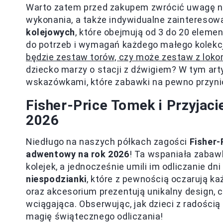
Warto zatem przed zakupem zwrócić uwagę na r
wykonania, a także indywidualne zainteresow
kolejowych
, które obejmują od 3 do 20 eleme
do potrzeb i wymagań każdego małego kolekc
będzie zestaw torów, czy może zestaw z loko
dziecko marzy o stacji z dźwigiem? W tym arty
wskazówkami, które zabawki na pewno przyni
Fisher-Price Tomek i Przyjac
2026
Niedługo na naszych półkach zagości
Fisher-
adwentowy na rok 2026
! Ta wspaniała zabawk
kolejek, a jednocześnie umili im odliczanie d
niespodzianki
, które z pewnością oczarują k
oraz akcesorium prezentują unikalny design, c
wciągająca. Obserwując, jak dzieci z radości
magię świątecznego odliczania!