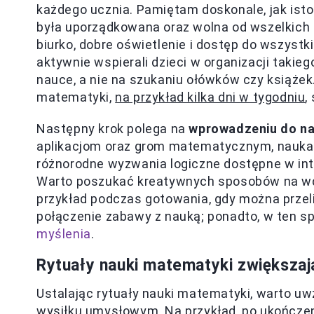
każdego ucznia. Pamiętam doskonale, jak istot
była uporządkowana oraz wolna od wszelkich
biurko, dobre oświetlenie i dostęp do wszystk
aktywnie wspierali dzieci w organizacji takie
nauce, a nie na szukaniu ołówków czy książek.
matematyki,
na przykład kilka dni w tygodniu
,
Następny krok polega na
wprowadzeniu do n
aplikacjom oraz grom matematycznym, nauka 
różnorodne wyzwania logiczne dostępne w inte
Warto poszukać kreatywnych sposobów na wd
przykład podczas gotowania, gdy można przeli
połączenie zabawy z nauką; ponadto, w ten s
myślenia
.
Rytuały nauki matematyki zwiększa
Ustalając rytuały nauki matematyki, warto u
wysiłku umysłowym. Na przykład, po ukończe