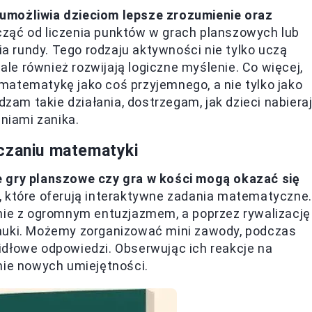
umożliwia dzieciom lepsze zrozumienie oraz
cząć od liczenia punktów w grach planszowych lub
 rundy. Tego rodzaju aktywności nie tylko uczą
e również rozwijają logiczne myślenie. Co więcej,
matematykę jako coś przyjemnego, a nie tylko jako
m takie działania, dostrzegam, jak dzieci nabiera
aniami zanika.
uczaniu matematyki
e gry planszowe czy gra w kości mogą okazać się
e, które oferują interaktywne zadania matematyczne.
 nie z ogromnym entuzjazmem, a poprzez rywalizację
nauki. Możemy zorganizować mini zawody, podczas
idłowe odpowiedzi. Obserwując ich reakcje na
nie nowych umiejętności.