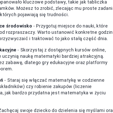
 opanowało kluczowe podstawy, takie jak tabliczka
mków. Możesz to zrobić, zlecając mu proste zadani
których pojawiają się trudności.
uce środowisko
- Przygotuj miejsce do nauki, które
od rozpraszaczy. Warto ustanowić konkretne godzin
przyzwyczaić i traktować to jako stałą część dnia.
kacyjne
- Skorzystaj z dostępnych kursów online,
re uczynią naukę matematyki bardziej atrakcyjną.
ez zabawę, dlatego gry edukacyjne oraz platformy
borem.
eń
- Staraj się włączać matematykę w codzienne
składników) czy robienie zakupów (liczenie
a, jak bardzo przydatna jest matematyka w życiu
Zachęcaj swoje dziecko do dzielenia się myślami or