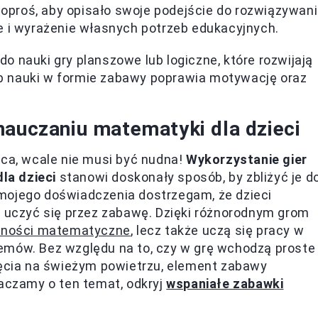
proś, aby opisało swoje podejście do rozwiązywan
e i wyrażenie własnych potrzeb edukacyjnych.
o nauki gry planszowe lub logiczne, które rozwijają
b nauki w formie zabawy poprawia motywację oraz
nauczaniu matematyki dla dzieci
a, wcale nie musi być nudna!
Wykorzystanie gier
la dzieci
stanowi doskonały sposób, by zbliżyć je d
mojego doświadczenia dostrzegam, że dzieci
ę uczyć się przez zabawę. Dzięki różnorodnym grom
jętności matematyczne
, lecz także uczą się pracy w
emów. Bez względu na to, czy w grę wchodzą proste
jęcia na świeżym powietrzu, element zabawy
haczamy o ten temat, odkryj
wspaniałe zabawki