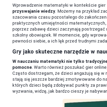
Wprowadzenie matematyki w kontekście gier
przyswajanie wiedzy
. Możemy na przykład za
szacowania czasu pozostałego do zakończenia
praktycznych umiejętności matematycznych, al
poprzez zabawę dzieci zaczynają postrzegać 
szkolny obowiązek. W momencie, gdy wprowadza
pewności siebie, a ich lęk przed trudnymi zad
Gry jako skuteczne narzędzie w na
W nauczaniu matematyki nie tylko tradycyjn
pomocne
. Warto również poszukać gier onlin
Często dostrzegam, że dzieci angażują się w
stają się jeszcze bardziej zmotywowane do 
których dzieci będą zdobywać punkty za praw
wyzwania, widzę, jak bardzo cieszy je nabywa