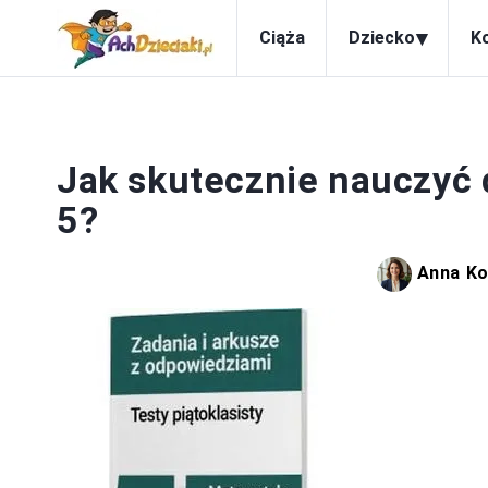
▾
Ciąża
Dziecko
K
Jak skutecznie nauczyć 
5?
Anna K