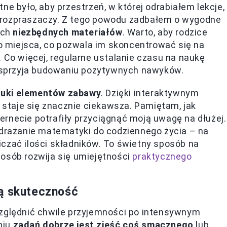
ne było, aby przestrzeń, w której odrabiałem lekcje,
 rozpraszaczy. Z tego powodu zadbałem o wygodne
ich
niezbędnych materiałów
. Warto, aby rodzice
go miejsca, co pozwala im skoncentrować się na
 Co więcej, regularne ustalanie czasu na naukę
 sprzyja budowaniu pozytywnych nawyków.
auki elementów zabawy
. Dzięki interaktywnym
staje się znacznie ciekawsza. Pamiętam, jak
rnecie potrafiły przyciągnąć moją uwagę na dłużej.
rażanie matematyki do codziennego życia – na
czać ilości składników. To świetny sposób na
posób rozwija się umiejętności
praktycznego
ją skuteczność
względnić chwile przyjemności po intensywnym
niu
zadań dobrze jest zjeść coś smacznego
lub