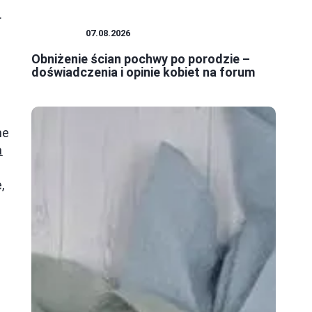
.
KOBIETA
07.08.2026
Obniżenie ścian pochwy po porodzie –
doświadczenia i opinie kobiet na forum
ne
a
,