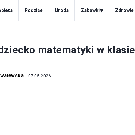
▾
obieta
Rodzice
Uroda
Zabawki
Zdrowie 
DZIECKO
dziecko matematyki w klasi
owalewska
07.05.2026