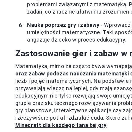
problemami związanymi z matematyką. Po
zadań, co znacznie ułatwi mu zrozumieni
Nauka poprzez gry i zabawy
- Wprowadź d
umiejętności matematyczne. Taki sposó
angażuje dziecko w proces edukacyjny.
Zastosowanie gier i zabaw w 
Matematyka, mimo że często bywa wymagając
oraz zabaw podczas nauczania matematyki d
liczb i pojęć matematycznych. Na podstawie 
przyswajają wiedzę najlepiej, gdy mają szans
edukacyjnym
nie tylko rozwijają swoje umie
grupie oraz skutecznego rozwiązywania probl
gry planszowe, interaktywne aplikacje czy za
rzeczywiście potrafi zdziałać cuda. Skoro za
Minecraft dla każdego fana tej gry
.