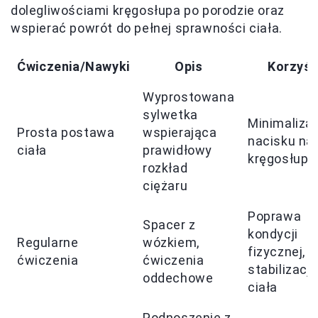
dolegliwościami kręgosłupa po porodzie oraz
wspierać powrót do pełnej sprawności ciała.
Ćwiczenia/Nawyki
Opis
Korzyśc
Wyprostowana
sylwetka
Minimaliza
Prosta postawa
wspierająca
nacisku na
ciała
prawidłowy
kręgosłup
rozkład
ciężaru
Poprawa
Spacer z
kondycji
Regularne
wózkiem,
fizycznej,
ćwiczenia
ćwiczenia
stabilizacj
oddechowe
ciała
Podnoszenie z