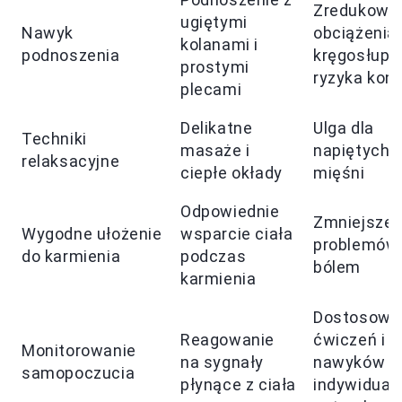
Zredukowa
ugiętymi
Nawyk
obciążenia
kolanami i
podnoszenia
kręgosłupa 
prostymi
ryzyka kont
plecami
Delikatne
Ulga dla
Techniki
masaże i
napiętych
relaksacyjne
ciepłe okłady
mięśni
Odpowiednie
Zmniejszen
Wygodne ułożenie
wsparcie ciała
problemów
do karmienia
podczas
bólem
karmienia
Dostosowa
Reagowanie
ćwiczeń i
Monitorowanie
na sygnały
nawyków d
samopoczucia
płynące z ciała
indywidual