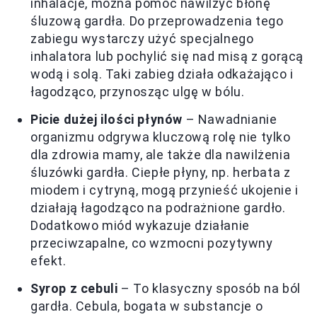
inhalacje, można pomóc nawilżyć błonę
śluzową gardła. Do przeprowadzenia tego
zabiegu wystarczy użyć specjalnego
inhalatora lub pochylić się nad misą z gorącą
wodą i solą. Taki zabieg działa odkażająco i
łagodząco, przynosząc ulgę w bólu.
Picie dużej ilości płynów
– Nawadnianie
organizmu odgrywa kluczową rolę nie tylko
dla zdrowia mamy, ale także dla nawilżenia
śluzówki gardła. Ciepłe płyny, np. herbata z
miodem i cytryną, mogą przynieść ukojenie i
działają łagodząco na podrażnione gardło.
Dodatkowo miód wykazuje działanie
przeciwzapalne, co wzmocni pozytywny
efekt.
Syrop z cebuli
– To klasyczny sposób na ból
gardła. Cebula, bogata w substancje o