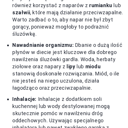
również korzystać z naparów z
rumianku
lub
szałwii
, które mają działanie przeciwzapalne.
Warto zadbać o to, aby napar nie był zbyt
gorący, ponieważ mogłoby to podrażnić
śluzówkę.
Nawadnianie organizmu:
Dbanie o dużą ilość
płynów w diecie jest kluczowe dla dobrego
nawilżenia śluzówki gardła. Woda, herbaty
ziołowe oraz napary z
lipy
lub
miodu
stanowią doskonałe rozwiązania. Miód, o ile
nie jesteś na niego uczulona, działa
łagodząco oraz przeciwzapalnie.
Inhalacje:
Inhalacje z dodatkiem soli
kuchennej lub wody destylowanej mogą
skutecznie pomóc w nawilżeniu dróg
oddechowych. Używając specjalnego
inhalatora lub nawet zwykłego garnka z