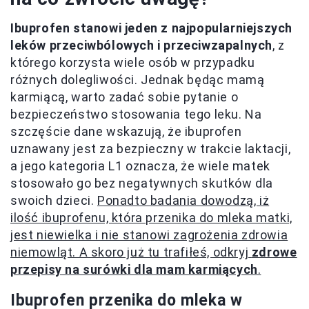
Ibuprofen stanowi jeden z najpopularniejszych
leków przeciwbólowych i przeciwzapalnych
, z
którego korzysta wiele osób w przypadku
różnych dolegliwości. Jednak będąc mamą
karmiącą, warto zadać sobie pytanie o
bezpieczeństwo stosowania tego leku. Na
szczęście dane wskazują, że ibuprofen
uznawany jest za bezpieczny w trakcie laktacji,
a jego kategoria L1 oznacza, że wiele matek
stosowało go bez negatywnych skutków dla
swoich dzieci.
Ponadto badania dowodzą, iż
ilość ibuprofenu, która przenika do mleka matki,
jest niewielka i nie stanowi zagrożenia zdrowia
niemowląt. A skoro już tu trafiłeś, odkryj
zdrowe
przepisy na surówki dla mam karmiących
.
Ibuprofen przenika do mleka w