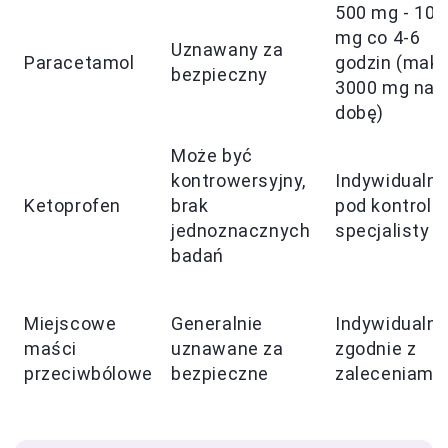
500 mg - 100
mg co 4-6
Uznawany za
Paracetamol
godzin (maks
bezpieczny
3000 mg na
dobę)
Może być
kontrowersyjny,
Indywidualnie
Ketoprofen
brak
pod kontrolą
jednoznacznych
specjalisty
badań
Miejscowe
Generalnie
Indywidualnie
maści
uznawane za
zgodnie z
przeciwbólowe
bezpieczne
zaleceniami