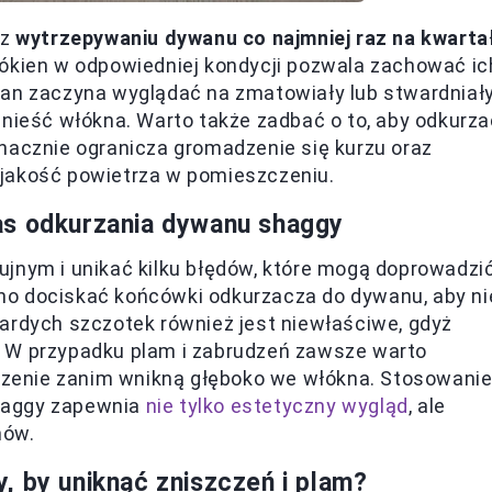
az
wytrzepywaniu dywanu co najmniej raz na kwarta
łókien w odpowiedniej kondycji pozwala zachować ic
wan zaczyna wyglądać na zmatowiały lub stwardniały
unieść włókna. Warto także zadbać o to, aby odkurza
nacznie ogranicza gromadzenie się kurzu oraz
 jakość powietrza w pomieszczeniu.
as odkurzania dywanu shaggy
ujnym i unikać kilku błędów, które mogą doprowadzi
no dociskać końcówki odkurzacza do dywanu, aby ni
ardych szczotek również jest niewłaściwe, gdyż
. W przypadku plam i zabrudzeń zawsze warto
edzenie zanim wnikną głęboko we włókna. Stosowani
haggy zapewnia
nie tylko estetyczny wygląd
, ale
mów.
, by uniknąć zniszczeń i plam?