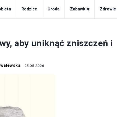
▾
obieta
Rodzice
Uroda
Zabawki
Zdrowie 
DZIECKO
wy, aby uniknąć zniszczeń i
owalewska
25.05.2026