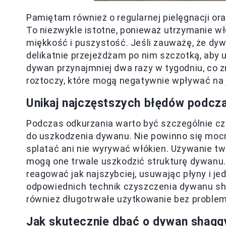
Pamiętam również o regularnej pielęgnacji or
To niezwykle istotne, ponieważ utrzymanie w
miękkość i puszystość. Jeśli zauważę, że dy
delikatnie przejeżdżam po nim szczotką, aby 
dywan przynajmniej dwa razy w tygodniu, co z
roztoczy, które mogą negatywnie wpływać na
Unikaj najczęstszych błędów podcz
Podczas odkurzania warto być szczególnie cz
do uszkodzenia dywanu. Nie powinno się moc
splatać ani nie wyrywać włókien. Używanie tw
mogą one trwale uszkodzić strukturę dywanu
reagować jak najszybciej, usuwając płyny i j
odpowiednich technik czyszczenia dywanu s
również długotrwałe użytkowanie bez proble
Jak skutecznie dbać o dywan shaggy