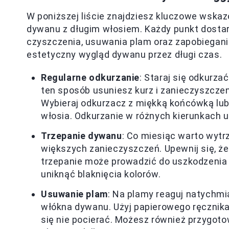
W poniższej liście znajdziesz kluczowe wskaz
dywanu z długim włosiem. Każdy punkt dosta
czyszczenia, usuwania plam oraz zapobiega
estetyczny wygląd dywanu przez długi czas.
Regularne odkurzanie
: Staraj się odkurz
ten sposób usuniesz kurz i zanieczyszcze
Wybieraj odkurzacz z miękką końcówką lub
włosia. Odkurzanie w różnych kierunkach u
Trzepanie dywanu
: Co miesiąc warto wytr
większych zanieczyszczeń. Upewnij się, ż
trzepanie może prowadzić do uszkodzenia w
uniknąć blaknięcia kolorów.
Usuwanie plam
: Na plamy reaguj natychmi
włókna dywanu. Użyj papierowego ręcznika
się nie pocierać. Możesz również przygoto