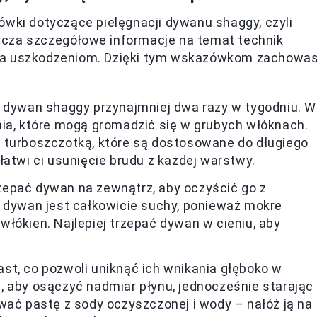
ówki dotyczące pielęgnacji dywanu shaggy, czyli
rcza szczegółowe informacje na temat technik
nia uszkodzeniom. Dzięki tym wskazówkom zachowa
ać dywan shaggy przynajmniej dwa razy w tygodniu. W
nia, które mogą gromadzić się w grubych włóknach.
 turboszczotką, które są dostosowane do długiego
łatwi ci usunięcie brudu z każdej warstwy.
zepać dywan na zewnątrz, aby oczyścić go z
e dywan jest całkowicie suchy, ponieważ mokre
łókien. Najlepiej trzepać dywan w cieniu, aby
ast, co pozwoli uniknąć ich wnikania głęboko w
, aby osączyć nadmiar płynu, jednocześnie starając
wać pastę z sody oczyszczonej i wody – nałóż ją na