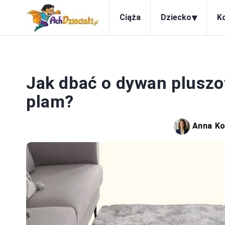
▾
Ciąża
Dziecko
K
Jak dbać o dywan pluszo
plam?
Anna K