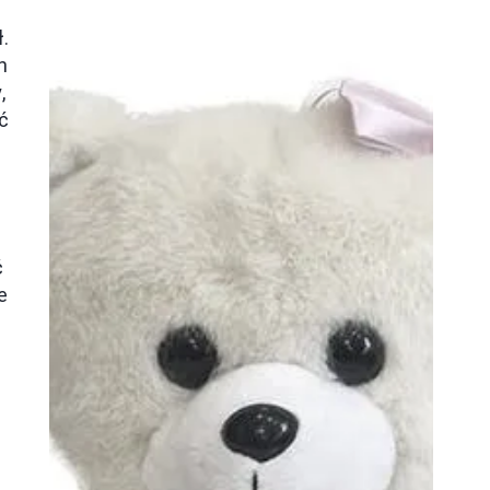
ł
.
h
,
ć
ć
e
e