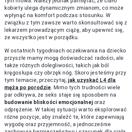
tym mowa. Należy jednak pamiętać, że ciało
kobiety ulega dynamicznym zmianom, co może
wpłynąć na komfort podczas stosunku. W
związku z tym zawsze warto skonsultować się z
lekarzem prowadzącym ciążę, aby upewnić się,
że wszystko jest w porządku.
W ostatnich tygodniach oczekiwania na dziecko
przyszłe mamy mogą doświadczać radości, ale
także różnych dolegliwości, takich jak ból
kręgosłupa czy obrzęk nóg. Skoro jesteśmy przy
tym temacie, przeczytaj,
jak uzyskać L4 dla
męża po porodzie
. Mimo tych trudności wiele
par odkrywa, że seks staje się sposobem na
budowanie bliskości emocjonalnej
oraz
odprężenie. W takiej sytuacji warto eksplorować
różne pozycje, aby znaleźć te, które zapewniają
wygodę oraz przyjemność, a jednocześnie
zachowują bezpieczeństwo i szacunek dla ciała