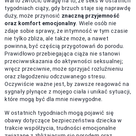
Warto zwrócić uwagę na to, że seks w ostatnich
tygodniach ciąży, gdy brzuch staje się naprawdę
duży, może przynosić
znaczną przyjemność
oraz komfort emocjonalny
. Wiele osób nie
zdaje sobie sprawy, że intymność w tym czasie
nie tylko zbliża, ale także może, a nawet
powinna, być częścią przygotowań do porodu.
Prawidłowo przebiegająca ciąża nie stanowi
przeciwwskazania do aktywności seksualnej;
wręcz przeciwnie, może sprzyjać rozluźnieniu
oraz złagodzeniu odczuwanego stresu.
Oczywiście ważne jest, by zawsze reagować na
sygnały płynące z mojego ciała i unikać sytuacji,
które mogą być dla mnie niewygodne.
W ostatnich tygodniach mogą pojawić się
obawy dotyczące bezpieczeństwa dziecka w
trakcie współżycia, trudności emocjonalne
związane z zbliżającym się porodem oraz