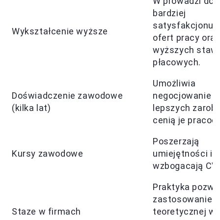
W prowadzi do
bardziej
satysfakcjonuj
Wykształcenie wyższe
ofert pracy ora
wyższych staw
płacowych.
Umożliwia
Doświadczenie zawodowe
negocjowanie
(kilka lat)
lepszych zarob
cenią je pracod
Poszerzają
Kursy zawodowe
umiejętności i
wzbogacają CV.
Praktyka pozwa
zastosowanie
Staze w firmach
teoretycznej wi