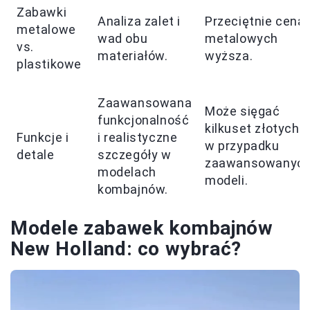
Zabawki
Analiza zalet i
Przeciętnie cena
metalowe
wad obu
metalowych
vs.
materiałów.
wyższa.
plastikowe
Zaawansowana
Może sięgać
funkcjonalność
kilkuset złotych
Funkcje i
i realistyczne
w przypadku
detale
szczegóły w
zaawansowanyc
modelach
modeli.
kombajnów.
Modele zabawek kombajnów
New Holland: co wybrać?