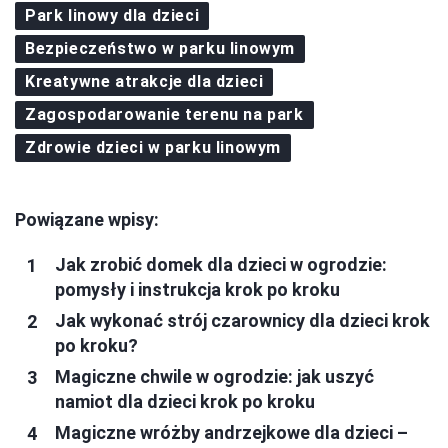
Park linowy dla dzieci
Bezpieczeństwo w parku linowym
Kreatywne atrakcje dla dzieci
Zagospodarowanie terenu na park
Zdrowie dzieci w parku linowym
Powiązane wpisy:
Jak zrobić domek dla dzieci w ogrodzie:
pomysły i instrukcja krok po kroku
Jak wykonać strój czarownicy dla dzieci krok
po kroku?
Magiczne chwile w ogrodzie: jak uszyć
namiot dla dzieci krok po kroku
Magiczne wróżby andrzejkowe dla dzieci –