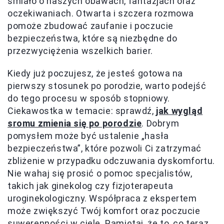
śmiało o naszych obawach, fantazjach oraz
oczekiwaniach. Otwarta i szczera rozmowa
pomoże zbudować zaufanie i poczucie
bezpieczeństwa, które są niezbędne do
przezwyciężenia wszelkich barier.
Kiedy już poczujesz, że jesteś gotowa na
pierwszy stosunek po porodzie, warto podejść
do tego procesu w sposób stopniowy.
Ciekawostka w temacie: sprawdź,
jak wygląd
sromu zmienia się po porodzie
. Dobrym
pomysłem może być ustalenie „hasła
bezpieczeństwa”, które pozwoli Ci zatrzymać
zbliżenie w przypadku odczuwania dyskomfortu.
Nie wahaj się prosić o pomoc specjalistów,
takich jak ginekolog czy fizjoterapeuta
uroginekologiczny. Współpraca z ekspertem
może zwiększyć Twój komfort oraz poczucie
suwerenności w ciele. Pamiętaj, że to, co teraz