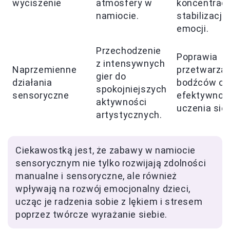
wyciszenie
atmosfery w
koncentracj
namiocie.
stabilizację
emocji.
Przechodzenie
Poprawia
z intensywnych
Naprzemienne
przetwarzan
gier do
działania
bodźców or
spokojniejszych
sensoryczne
efektywnoś
aktywności
uczenia się.
artystycznych.
Ciekawostką jest, że zabawy w namiocie
sensorycznym nie tylko rozwijają zdolności
manualne i sensoryczne, ale również
wpływają na rozwój emocjonalny dzieci,
ucząc je radzenia sobie z lękiem i stresem
poprzez twórcze wyrażanie siebie.