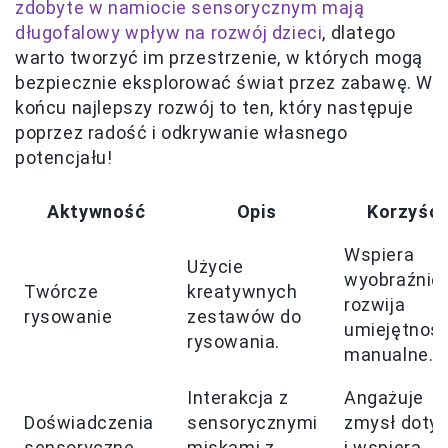
zdobyte w namiocie sensorycznym mają
długofalowy wpływ na rozwój dzieci
, dlatego
warto tworzyć im przestrzenie, w których mogą
bezpiecznie eksplorować świat przez zabawę. W
końcu najlepszy rozwój to ten, który następuje
poprzez radość i odkrywanie własnego
potencjału!
Aktywność
Opis
Korzyści
Wspiera
Użycie
wyobraźnię 
Twórcze
kreatywnych
rozwija
rysowanie
zestawów do
umiejętnośc
rysowania.
manualne.
Interakcja z
Angażuje
Doświadczenia
sensorycznymi
zmysł doty
sensoryczne
miskami z
i wspiera