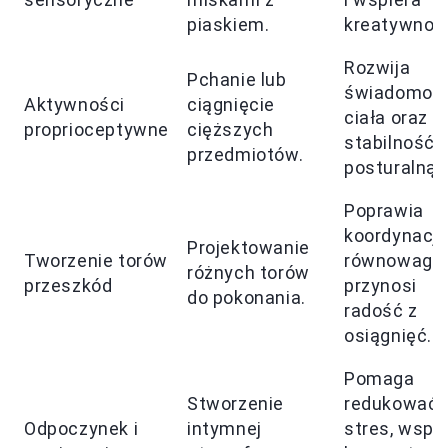
piaskiem.
kreatywnoś
Rozwija
Pchanie lub
świadomoś
Aktywności
ciągnięcie
ciała oraz
proprioceptywne
cięższych
stabilność
przedmiotów.
posturalną.
Poprawia
koordynację
Projektowanie
Tworzenie torów
równowagę 
różnych torów
przeszkód
przynosi
do pokonania.
radość z
osiągnięć.
Pomaga
Stworzenie
redukować
Odpoczynek i
intymnej
stres, wspi