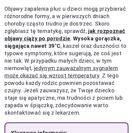
Objawy zapalenia płuc u dzieci mogą przybierać
różnorodne formy, a w pierwszych dniach
choroby często trudno je dostrzec. Skoro
zgłębiasz tę tematykę, sprawdź,
jak rozpoznać
objawy ciąży po porodzie
.
Wysoka gorączka,
sięgająca nawet 39°C
, kaszel oraz duszności to
typowe symptomy, które sugerują, że coś jest
nie tak. W przypadku małych dzieci, w tym
niemowląt,
jedynym zauważalnym sygnałem
może okazać się wzrost temperatury
. Z tego
powodu każdy rodzic powinien pozostawać
czujny. Jeżeli zauważysz, że Twoje dziecko
staje się apatyczne, ma trudności z piciem lub
zapada w śpiączkę, zdecydowanie warto
skontaktować się z lekarzem.
Kluczowe informacje: