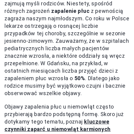
zajmują myśli rodziców. Niestety, spośród
różnych zagrożeń
zapalenie płuc
z pewnością
zagraża naszym najmłodszym. Co roku w Polsce
lekarze ostrzegają o rosnącej liczbie
przypadków tej choroby, szczególnie w sezonie
jesienno-zimowym. Zauważamy, że w szpitalach
pediatrycznych liczba małych pacjentów
znacznie wzrosła, a niektóre oddziały są wręcz
przepełnione. W Gdańsku, na przykład, w
ostatnich miesiącach liczba przyjęć dzieci z
zapaleniem płuc wzrosła o
50%
. Dlatego jako
rodzice musimy być wyjątkowo czujni i bacznie
obserwować wszelkie objawy.
Objawy zapalenia płuc u niemowląt często
przybierają bardzo podstępną formę. Skoro już
dotykamy tego tematu, poznaj
kluczowe
czynniki zaparć u niemowląt karmionych