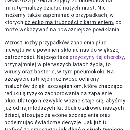
zwłaszcza przekraczający 70 oddechów na
minutę—należy działać natychmiast. Nie
możemy także zapominać o przypadkach, w
których
dziecko ma trudności z karmieniem
, co
może wskazywać na poważniejsze powikłania.
Wzrost liczby przypadków zapalenia płuc
niewątpliwie powinien skłonić nas do większej
ostrożności. Najczęstsze
przyczyny tej choroby
,
przynajmniej w pierwszych latach życia, to
wirusy oraz bakterie, w tym pneumokoki. Na
szczęście istnieje możliwość ochrony
maluchów dzięki szczepieniom, które znacząco
redukują ryzyko zachorowania na zapalenie
płuc. Dlatego niezwykle ważne staje się, abyśmy
już od najmłodszych lat dbali o zdrowie naszych
dzieci, stosując zalecone szczepienia oraz
podejmując świadome decyzje. Jak już tu
trafiłeś to przeczytaj,
jak dbać o słuch twojego