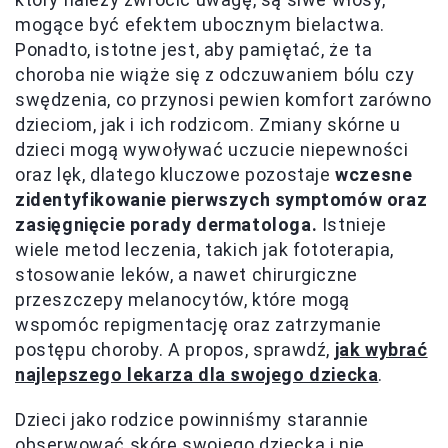
mogące być efektem ubocznym bielactwa.
Ponadto, istotne jest, aby pamiętać, że ta
choroba nie wiąże się z odczuwaniem bólu czy
swędzenia, co przynosi pewien komfort zarówno
dzieciom, jak i ich rodzicom. Zmiany skórne u
dzieci mogą wywoływać uczucie niepewności
oraz lęk, dlatego kluczowe pozostaje
wczesne
zidentyfikowanie pierwszych symptomów oraz
zasięgnięcie porady dermatologa.
Istnieje
wiele metod leczenia, takich jak fototerapia,
stosowanie leków, a nawet chirurgiczne
przeszczepy melanocytów, które mogą
wspomóc repigmentację oraz zatrzymanie
postępu choroby. A propos, sprawdź,
jak wybrać
najlepszego lekarza dla swojego dziecka
.
Dzieci jako rodzice powinniśmy starannie
obserwować skórę swojego dziecka i nie