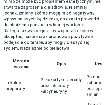
mimo że może być problemem estetycznym, nie
stwarza zagrożenia dla zdrowia. Niemniej
jednak, zmiany skórne mogą mieć negatywny
wpływ na psychikę dziecka, co często prowadzi
do obniżenia poczucia własnej wartości.
Dlatego tak ważne jest, by wspierać dzieci w
akceptacji siebie oraz promować pozytywne
podejście do terapii, aby mogły cieszyć się
życiem, niezależnie od bielactwa.
Metoda
Opis
Uwag
leczenia
Pomagaj
Glikokortykosteroidy
Lokalne
zahamow
oraz inhibitory
preparaty
postępu
kalcyneuryny
zmian
Dają sza