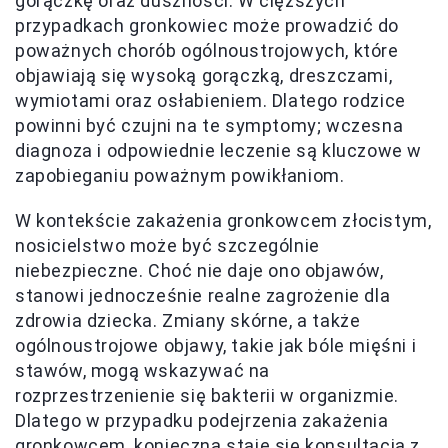
gorączkę oraz duszności. W cięższych
przypadkach gronkowiec może prowadzić do
poważnych chorób ogólnoustrojowych, które
objawiają się wysoką gorączką, dreszczami,
wymiotami oraz osłabieniem. Dlatego rodzice
powinni być czujni na te symptomy; wczesna
diagnoza i odpowiednie leczenie są kluczowe w
zapobieganiu poważnym powikłaniom.
W kontekście zakażenia gronkowcem złocistym,
nosicielstwo może być szczególnie
niebezpieczne. Choć nie daje ono objawów,
stanowi jednocześnie realne zagrożenie dla
zdrowia dziecka. Zmiany skórne, a także
ogólnoustrojowe objawy, takie jak bóle mięśni i
stawów, mogą wskazywać na
rozprzestrzenienie się bakterii w organizmie.
Dlatego w przypadku podejrzenia zakażenia
gronkowcem, konieczna staje się konsultacja z