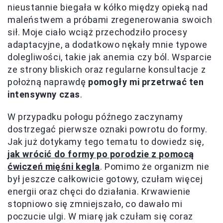
nieustannie biegała w kółko między opieką nad
maleństwem a próbami zregenerowania swoich
sił. Moje ciało wciąż przechodziło procesy
adaptacyjne, a dodatkowo nękały mnie typowe
dolegliwości, takie jak anemia czy ból. Wsparcie
ze strony bliskich oraz regularne konsultacje z
położną naprawdę
pomogły mi przetrwać ten
intensywny czas
.
W przypadku połogu późnego zaczynamy
dostrzegać pierwsze oznaki powrotu do formy.
Jak już dotykamy tego tematu to dowiedz się,
jak wrócić do formy po porodzie z pomocą
ćwiczeń mięśni kegla
. Pomimo że organizm nie
był jeszcze całkowicie gotowy, czułam więcej
energii oraz chęci do działania. Krwawienie
stopniowo się zmniejszało, co dawało mi
poczucie ulgi. W miarę jak czułam się coraz