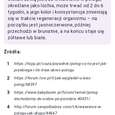
określane jako lochia, może trwać od 2 do 6
tygodni, a jego kolor i konsystencja zmieniają
się w trakcie regeneracji organizmu – na
początku jest jasnoczerwone, później
przechodzi w brunatne, a na końcu staje się
żółtawe lub białe.
Źródła:
https://hipp.pl/ciaza/poradnik/polog-co-to-jest-jak-
przebiega-i-ile-trwa-okres-pologu
https://forum.lovi.pl/t/jak-wygladal-u-was-
polog/68397
https://www.babyboom.pl/forum/temat/polog-
dochodzimy-do-siebie-po-porodzie.40431/
http://forum.canpolbabies.com/t/krwawienie-w-
pologu-jak-dlugo/44667