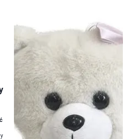
.
y
ć
dy