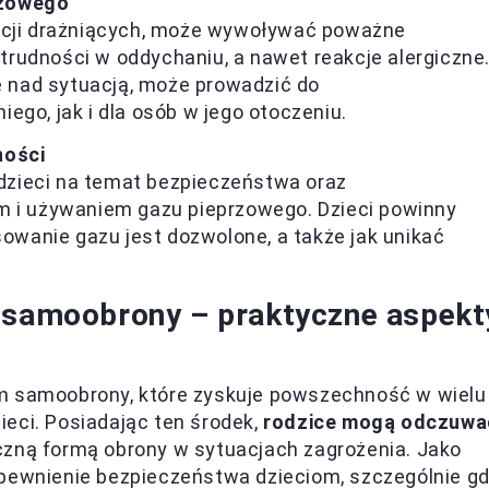
rzowego
ancji drażniących, może wywoływać poważne
, trudności w oddychaniu, a nawet reakcje alergiczne
je nad sytuacją, może prowadzić do
ego, jak i dla osób w jego otoczeniu.
ności
zieci na temat bezpieczeństwa oraz
m i używaniem gazu pieprzowego. Dzieci powinny
sowanie gazu jest dozwolone, a także jak unikać
e samoobrony – praktyczne aspekt
em samoobrony, które zyskuje powszechność w wielu
eci. Posiadając ten środek,
rodzice mogą odczuwa
czną formą obrony w sytuacjach zagrożenia. Jako
apewnienie bezpieczeństwa dzieciom, szczególnie g