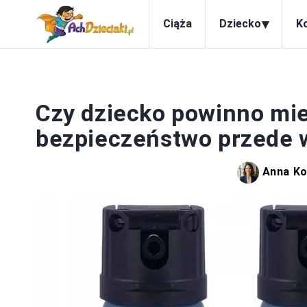
▾
Ciąża
Dziecko
K
Czy dziecko powinno mie
bezpieczeństwo przede 
Anna K