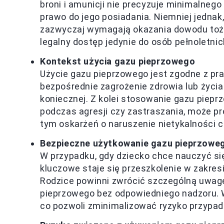
broni i amunicji nie precyzuje minimalnego
prawo do jego posiadania. Niemniej jednak
zazwyczaj wymagają okazania dowodu tożs
legalny dostęp jedynie do osób pełnoletnic
Kontekst użycia gazu pieprzowego
Użycie gazu pieprzowego jest zgodne z pr
bezpośrednie zagrożenie zdrowia lub życia.
koniecznej. Z kolei stosowanie gazu piepr
podczas agresji czy zastraszania, może 
tym oskarżeń o naruszenie nietykalności ci
Bezpieczne użytkowanie gazu pieprzowe
W przypadku, gdy dziecko chce nauczyć s
kluczowe staje się przeszkolenie w zakres
Rodzice powinni zwrócić szczególną uwagę 
pieprzowego bez odpowiedniego nadzoru. W
co pozwoli zminimalizować ryzyko przypad