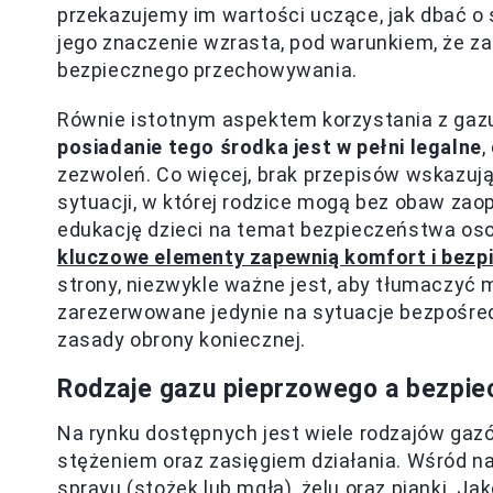
przekazujemy im wartości uczące, jak dbać o 
jego znaczenie wzrasta, pod warunkiem, że z
bezpiecznego przechowywania.
Równie istotnym aspektem korzystania z gazu
posiadanie tego środka jest w pełni legalne
,
zezwoleń. Co więcej, brak przepisów wskazują
sytuacji, w której rodzice mogą bez obaw za
edukację dzieci na temat bezpieczeństwa osob
kluczowe elementy zapewnią komfort i bez
strony, niezwykle ważne jest, aby tłumaczyć
zarezerwowane jedynie na sytuacje bezpośredn
zasady obrony koniecznej.
Rodzaje gazu pieprzowego a bezpi
Na rynku dostępnych jest wiele rodzajów gazów
stężeniem oraz zasięgiem działania. Wśród na
sprayu (stożek lub mgła), żelu oraz pianki. J