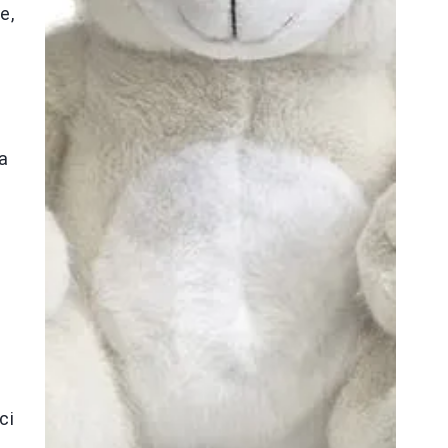
e,
ja
ci