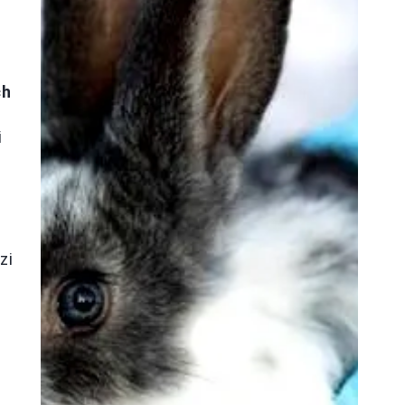
ch
i
zi