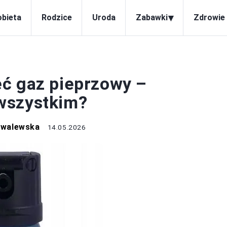
▾
obieta
Rodzice
Uroda
Zabawki
Zdrowie 
DZIECKO
ć gaz pieprzowy –
wszystkim?
owalewska
14.05.2026