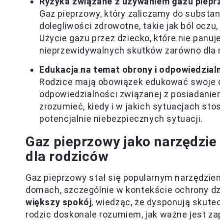
Ryzyka związane z używaniem gazu piep
Gaz pieprzowy, który zaliczamy do subst
dolegliwości zdrowotne, takie jak ból oczu
Użycie gazu przez dziecko, które nie panu
nieprzewidywalnych skutków zarówno dla ni
Edukacja na temat obrony i odpowiedzial
Rodzice mają obowiązek edukować swoje d
odpowiedzialności związanej z posiadanie
zrozumieć, kiedy i w jakich sytuacjach sto
potencjalnie niebezpiecznych sytuacji.
Gaz pieprzowy jako narzędzi
dla rodziców
Gaz pieprzowy stał się popularnym narzędzi
domach, szczególnie w kontekście ochrony dzi
większy spokój
, wiedząc, że dysponują skute
rodzic doskonale rozumiem, jak ważne jest z