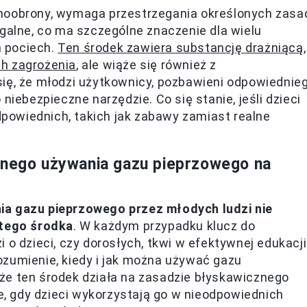
amoobrony, wymaga przestrzegania określonych zasa
egalne, co ma szczególne znaczenie dla wielu
 pociech.
Ten środek zawiera substancję drażniącą,
ch zagrożenia
, ale wiąże się również z
się, że młodzi użytkownicy, pozbawieni odpowiednie
niebezpieczne narzędzie. Co się stanie, jeśli dzieci
owiednich, takich jak zabawy zamiast realne
lnego używania gazu pieprzowego na
ia gazu pieprzowego przez młodych ludzi nie
tego środka
. W każdym przypadku klucz do
 o dzieci, czy dorosłych, tkwi w efektywnej edukacji
ozumienie, kiedy i jak można używać gazu
że ten środek działa na zasadzie błyskawicznego
ie, gdy dzieci wykorzystają go w nieodpowiednich