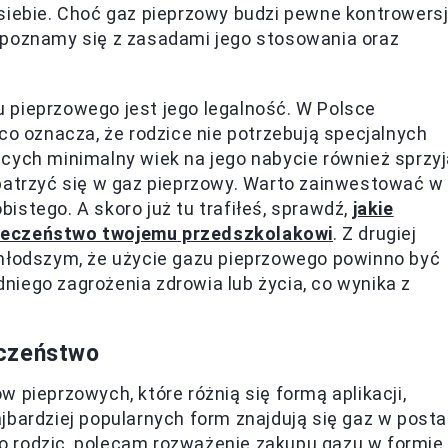
siebie. Choć gaz pieprzowy budzi pewne kontrowersj
apoznamy się z zasadami jego stosowania oraz
 pieprzowego jest jego legalność. W Polsce
 co oznacza, że rodzice nie potrzebują specjalnych
cych minimalny wiek na jego nabycie również sprzy
opatrzyć się w gaz pieprzowy. Warto zainwestować w
istego. A skoro już tu trafiłeś, sprawdź,
jakie
pieczeństwo twojemu przedszkolakowi
. Z drugiej
 młodszym, że użycie gazu pieprzowego powinno być
iego zagrożenia zdrowia lub życia, co wynika z
eczeństwo
 pieprzowych, które różnią się formą aplikacji,
jbardziej popularnych form znajdują się gaz w posta
ako rodzic, polecam rozważenie zakupu gazu w formie