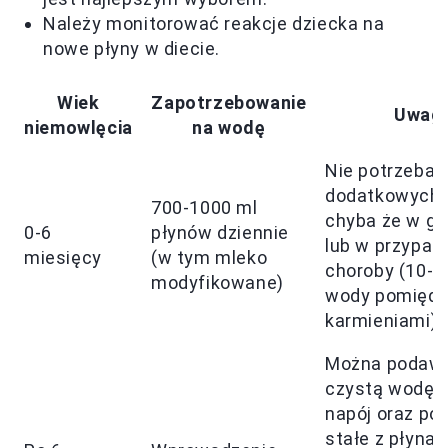
Należy monitorować reakcje dziecka na
nowe płyny w diecie.
Wiek
Zapotrzebowanie
Uwagi
niemowlęcia
na wodę
Nie potrzeba
dodatkowych 
700-1000 ml
chyba że w go
0-6
płynów dziennie
lub w przypad
miesięcy
(w tym mleko
choroby (10-1
modyfikowane)
wody pomiędz
karmieniami)
Można podaw
czystą wodę j
napój oraz po
stałe z płynam