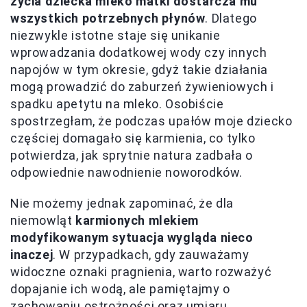
życia dziecka mleko matki dostarcza mu
wszystkich potrzebnych płynów
. Dlatego
niezwykle istotne staje się unikanie
wprowadzania dodatkowej wody czy innych
napojów w tym okresie, gdyż takie działania
mogą prowadzić do zaburzeń żywieniowych i
spadku apetytu na mleko. Osobiście
spostrzegłam, że podczas upałów moje dziecko
częściej domagało się karmienia, co tylko
potwierdza, jak sprytnie natura zadbała o
odpowiednie nawodnienie noworodków.
Nie możemy jednak zapominać, że dla
niemowląt
karmionych mlekiem
modyfikowanym sytuacja wygląda nieco
inaczej
. W przypadkach, gdy zauważamy
widoczne oznaki pragnienia, warto rozważyć
dopajanie ich wodą, ale pamiętajmy o
zachowaniu ostrożności oraz umiaru.