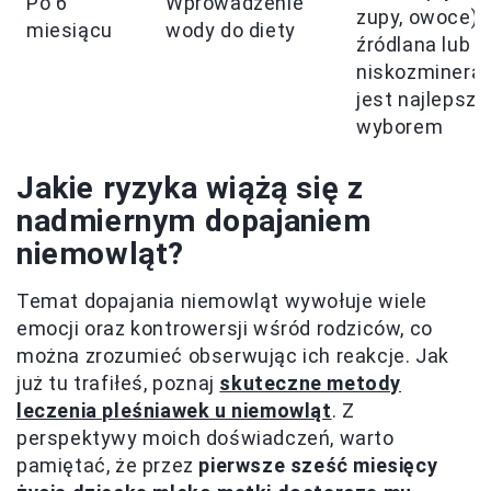
Po 6
Wprowadzenie
zupy, owoce).
miesiącu
wody do diety
źródlana lub
niskozminera
jest najlepsz
wyborem
Jakie ryzyka wiążą się z
nadmiernym dopajaniem
niemowląt?
Temat dopajania niemowląt wywołuje wiele
emocji oraz kontrowersji wśród rodziców, co
można zrozumieć obserwując ich reakcje. Jak
już tu trafiłeś, poznaj
skuteczne metody
leczenia pleśniawek u niemowląt
. Z
perspektywy moich doświadczeń, warto
pamiętać, że przez
pierwsze sześć miesięcy