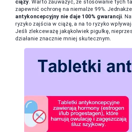
ciąży
. Warto zauważyć, że stosowanie tych ta
zapewnić ochronę na niemalże 99%. Jednakż
antykoncepcyjny nie daje 100% gwarancji
. N
ryzyko zajścia w ciążę, a na to ryzyko wpływa
Jeśli zlekceważę jakąkolwiek pigułkę, nieprze
działanie znacznie mniej skutecznym.