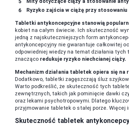
Mity dotyczące ciąży a stosowanie ant
Ryzyko zajścia w ciążę przy stosowaniu
Tabletki antykoncepcyjne stanowią popular
kobiet na całym świecie. Ich skuteczność wy
jedną z najskuteczniejszych form antykoncepc
antykoncepcyjny nie gwarantuje całkowitej oc
odpowiedniej wiedzy na temat działania tych 
znacząco
redukuje ryzyko niechcianej ciąży.
Mechanizm działania tabletek opiera się na 
Dodatkowo, tabletki zagęszczają śluz szyjkow
Warto podkreślić, że skuteczność tych table
zewnętrznych, takich jak pominięcie dawki czy
oraz lekami psychotropowymi. Dlatego kluczow
przyjmowanie tabletek o stałej porze. Więcej 
Skuteczność tabletek antykoncepcyj