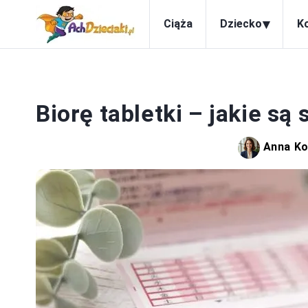
▾
Ciąża
Dziecko
K
Biorę tabletki – jakie są
Anna K