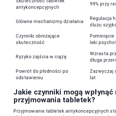
Skuteczność tabletek
99% przy r
antykoncepcyjnych
Regulacja h
Główne mechanizmy działania
śluzu szyj
Czynniki obniżające
Pominięcie 
skuteczność
leki psycho
Wzrasta prz
Ryzyko zajścia w ciążę
długa przer
Powrót do płodności po
Zazwyczaj s
odstawieniu
lat
Jakie czynniki mogą wpłynąć 
przyjmowania tabletek?
Przyjmowanie tabletek antykoncepcyjnych s