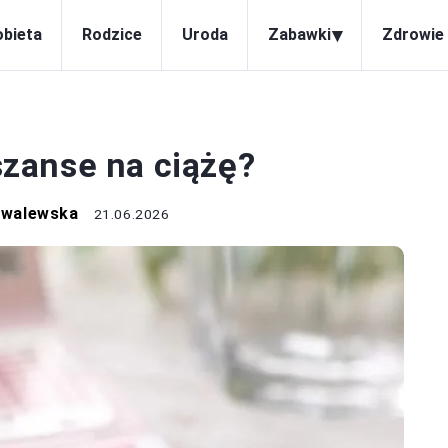
▾
obieta
Rodzice
Uroda
Zabawki
Zdrowie 
CIĄŻA
 szanse na ciążę?
owalewska
21.06.2026