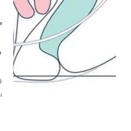
le
a
j.
i