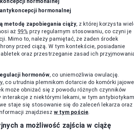
ykoncepcji hormonalnej
 antykoncepcji hormonalnej
ną metodę zapobiegania ciąży
, z której korzysta wie
nosi aż
99%
przy regularnym stosowaniu, co czyni je
ji. Mimo to, należy pamiętać, że żaden środek
hrony przed ciążą. W tym kontekście, posiadanie
tabletek oraz przestrzeganie zasad ich przyjmowani
regulacji hormonów
, co uniemożliwia owulację.
y, co utrudnia plemnikom dotarcie do komórki jajowe
tek może obniżać się z powodu różnych czynników
 interakcje z niektórymi lekami, w tym antybiotykam
e staje się stosowanie się do zaleceń lekarza oraz
informacji znajdziesz
w tym poście
.
nych a możliwość zajścia w ciążę