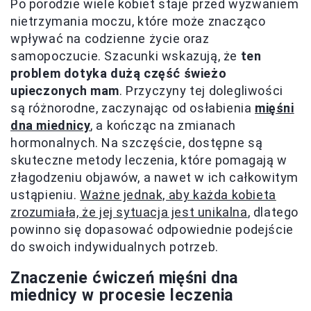
Po porodzie wiele kobiet staje przed wyzwaniem
nietrzymania moczu, które może znacząco
wpływać na codzienne życie oraz
samopoczucie. Szacunki wskazują, że
ten
problem dotyka dużą część świeżo
upieczonych mam
. Przyczyny tej dolegliwości
są różnorodne, zaczynając od osłabienia
mięśni
dna miednicy
, a kończąc na zmianach
hormonalnych. Na szczęście, dostępne są
skuteczne metody leczenia, które pomagają w
złagodzeniu objawów, a nawet w ich całkowitym
ustąpieniu.
Ważne jednak, aby każda kobieta
zrozumiała, że jej sytuacja jest unikalna
, dlatego
powinno się dopasować odpowiednie podejście
do swoich indywidualnych potrzeb.
Znaczenie ćwiczeń mięśni dna
miednicy w procesie leczenia