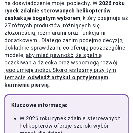
na doświadczenie mojej pociechy. W
2026 roku
rynek zdalnie sterowanych helikopterów
zaskakuje bogatym wyborem
, który obejmuje aż
27 różnych produktów, różniących się
złożonością, rozmiarami oraz funkcjami
dodatkowymi. Dlatego zanim podejmę decyzję,
dokładnie sprawdzam, co oferują poszczególne
modele,
aby mieć pewność, że spełnią
oczekiwania dziecka oraz wspomogą rozwój
jego umiejętności. Skoro jesteśmy przy tym
temacie,
odwiedź artykuł o przyjemnym
karmieniu piersią
.
Kluczowe informacje:
W 2026 roku rynek zdalnie sterowanych
helikopterów oferuje szeroki wybór