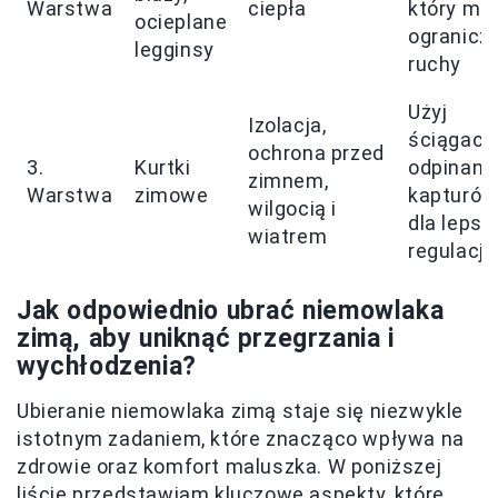
Warstwa
ciepła
który mo
ocieplane
ogranicz
legginsy
ruchy
Użyj
Izolacja,
ściągaczy
ochrona przed
3.
Kurtki
odpinany
zimnem,
Warstwa
zimowe
kapturów
wilgocią i
dla lepsz
wiatrem
regulacji
Jak odpowiednio ubrać niemowlaka
zimą, aby uniknąć przegrzania i
wychłodzenia?
Ubieranie niemowlaka zimą staje się niezwykle
istotnym zadaniem, które znacząco wpływa na
zdrowie oraz komfort maluszka. W poniższej
liście przedstawiam kluczowe aspekty, które