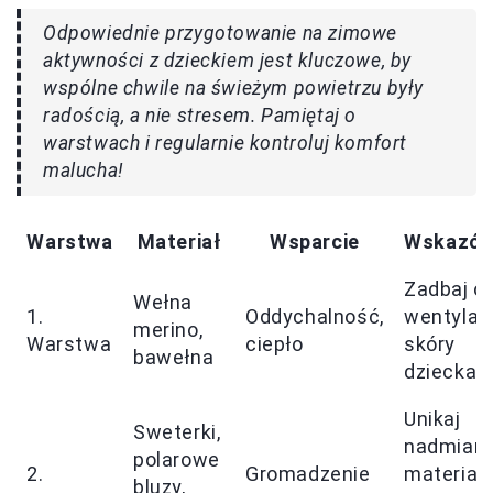
Odpowiednie przygotowanie na zimowe
aktywności z dzieckiem jest kluczowe, by
wspólne chwile na świeżym powietrzu były
radością, a nie stresem. Pamiętaj o
warstwach i regularnie kontroluj komfort
malucha!
Warstwa
Materiał
Wsparcie
Wskazów
Zadbaj o
Wełna
1.
Oddychalność,
wentylac
merino,
Warstwa
ciepło
skóry
bawełna
dziecka
Unikaj
Sweterki,
nadmiaru
polarowe
2.
Gromadzenie
materiału
bluzy,