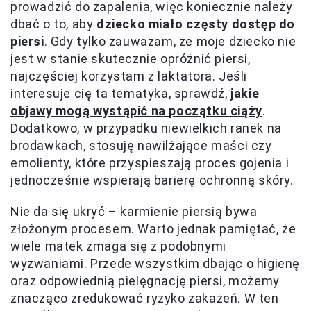
prowadzić do zapalenia, więc koniecznie należy
dbać o to, aby
dziecko miało częsty dostęp do
piersi
. Gdy tylko zauważam, że moje dziecko nie
jest w stanie skutecznie opróżnić piersi,
najczęściej korzystam z laktatora. Jeśli
interesuje cię ta tematyka, sprawdź,
jakie
objawy mogą wystąpić na początku ciąży
.
Dodatkowo, w przypadku niewielkich ranek na
brodawkach, stosuję nawilżające maści czy
emolienty, które przyspieszają proces gojenia i
jednocześnie wspierają barierę ochronną skóry.
Nie da się ukryć – karmienie piersią bywa
złożonym procesem. Warto jednak pamiętać, że
wiele matek zmaga się z podobnymi
wyzwaniami. Przede wszystkim dbając o higienę
oraz odpowiednią pielęgnację piersi, możemy
znacząco zredukować ryzyko zakażeń. W ten