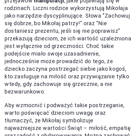
przejawów
manipulacji
, jakie pojawiają się w
rodzinach. Liczni rodzice wykorzystują Mikołaja
jako narzędzie dyscyplinujące. Słowa "Zachowuj
się dobrze, bo Mikołaj patrzy!" oraz "Nie
dostaniesz prezentu, jeśli się nie poprawisz"
przekazują dzieciom, że ich wartość uzależniona
jest wyłącznie od grzeczności. Choć takie
podejście miało swoje uzasadnienie,
jednocześnie może prowadzić do tego, że
dziecko zaczyna postrzegać siebie jako kogoś,
kto zasługuje na miłość oraz przywiązanie tylko
wtedy, gdy zachowuje się grzecznie, a nie
bezwarunkowo.
Aby wzmocnić i podważyć takie postrzeganie,
warto poświęcać dzieciom uwagę oraz
tłumaczyć, że Mikołaj symbolizuje
najważniejsze wartości Świąt – miłość, empatię
oraz radość z obdarowywania. Można zachować